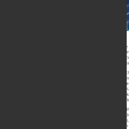
Der ifo Geschäftsklimaindex für die
nach 106,7 Punkten im März. Die U
ihrer aktuellen Geschäftslage, die 
Wirtschaft bleibt in einem modera
Im Verarbeitenden Gewerbe hat sic
Industriefirmen ihre Einschätzungen
wieder etwas optimistischer auf d
deutlich nach oben korrigiert. Die
auf 84,4 Prozent; der größte Effek
Auslastung aber einen Prozentpunkt
Sowohl im Groß- als auch im Einzelha
jeweils immer noch deutlich über d
die Händler neben ihrer aktuellen
Geschäfte weniger zufrieden als i