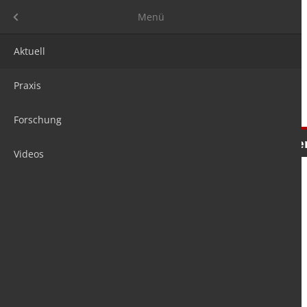
Menü
Menü
Aktuell
Praxis
Forschung
Nachrichten
Meinungen
Tre
Videos
is