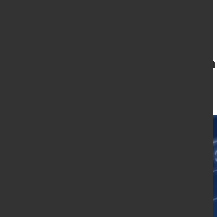
ifo: Stimmung in
weiter positiv
25. Apr. 2016
von Hans Diederichs