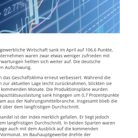
 gewerbliche Wirtschaft sank im April auf 106,6 Punkte,
nternehmen waren zwar etwas weniger zufrieden mit
Erwartungen hellten sich weiter auf. Die deutsche
ten Aufschwung.
h das Geschäftsklima erneut verbessert. Während die
 zur aktuellen Lage leicht zurücknahmen, blickten sie
ie kommenden Monate. Die Produktionspläne wurden
 Kapazitätsauslastung sank hingegen um 0,7 Prozentpunkte
t kam aus der Nahrungsmittelbranche. Insgesamt blieb die
 über dem langfristigen Durchschnitt.
ndel ist der Index merklich gefallen. Er liegt jedoch
em langfristigen Durchschnitt. In beiden Sparten waren
 Lage auch mit dem Ausblick auf die kommenden
m Vormonat. Im Bauhauptgewerbe drehte der