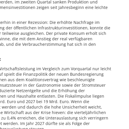
werden, im zweiten Quartal sanken Produktion und
mensinvestitionen zeigen seit Jahresbeginn eine leichte
terhin in einer Rezession: Die erhöhte Nachfrage im
g der öffentlichen Infrastrukturinvestitionen, konnte die
teilweise ausgleichen. Der private Konsum erholt sich
inne, die mit dem Anstieg der real verfügbaren
, und die Verbraucherstimmung hat sich in den
t
Wirtschaftsleistung im Vergleich zum Vorquartal nur leicht
uf spielt die Finanzpolitik der neuen Bundesregierung
en aus dem Koalitionsvertrag wie beschleunigte
satzsteuer in der Gastronomie sowie der Stromsteuer
duzierte Netzentgelte und die Erhöhung der
en und Haushalte entlasten. Die Fiskalimpulse liegen
Mrd. Euro und 2027 bei 19 Mrd. Euro. Wenn die
werden und dadurch die hohe Unsicherheit weicht,
e Wirtschaft aus der Krise hieven: die vierteljährlichen
zu 0,4% erreichen, die Unterauslastung sich verringern
 werden. Im Jahr 2027 dürfte sie als Folge der
Überauslastung steuern.