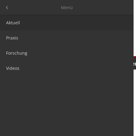
Menü
Menü
Aktuell
Praxis
Forschung
Nachrichten
Meinungen
Tre
Videos
is