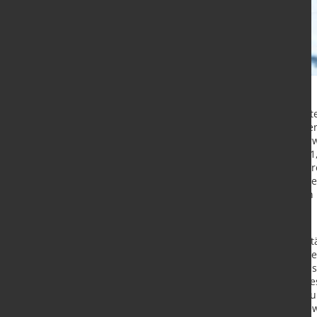
Die deutsche Wirtschaft steckt weit
Jahreshälfte 2025 wird im laufende
Bruttoinlandsprodukts von 0,2% erw
Wirtschaftsleistung um 1,3% bzw. 1,
Bundesregierung bei, sofern sie ih
Infrastruktur und Verteidigung erg
angekündigt wurden, entschlossen 
Lage der deutschen Wirtschaft
Die gesamtwirtschaftlichen Kapazit
allen Wirtschaftsbereichen berich
ihrer Waren und Dienstleistungen s
Wettbewerbsposition. Das Exportges
Prognosezeitraum voraussichtlich u
und Exporte im Verarbeitenden Gew