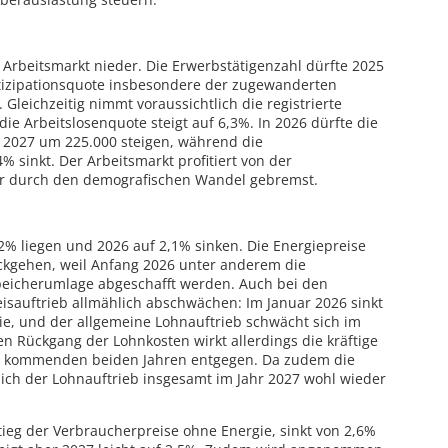
 Arbeitsmarkt nieder. Die Erwerbstätigenzahl dürfte 2025
rtizipationsquote insbesondere der zugewanderten
 Gleichzeitig nimmt voraussichtlich die registrierte
die Arbeitslosenquote steigt auf 6,3%. In 2026 dürfte die
, 2027 um 225.000 steigen, während die
% sinkt. Der Arbeitsmarkt profitiert von der
ber durch den demografischen Wandel gebremst.
2,2% liegen und 2026 auf 2,1% sinken. Die Energiepreise
ückgehen, weil Anfang 2026 unter anderem die
peicherumlage abgeschafft werden. Auch bei den
eisauftrieb allmählich abschwächen: Im Januar 2026 sinkt
e, und der allgemeine Lohnauftrieb schwächt sich im
 Rückgang der Lohnkosten wirkt allerdings die kräftige
n kommenden beiden Jahren entgegen. Da zudem die
sich der Lohnauftrieb insgesamt im Jahr 2027 wohl wieder
stieg der Verbraucherpreise ohne Energie, sinkt von 2,6%