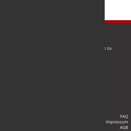
Newsletter
Bleiben Sie auf dem Laufenden und melden Sie sich zu
verschiedene Newsletter an.
Anmelden
FAQ
Impressum
AGB