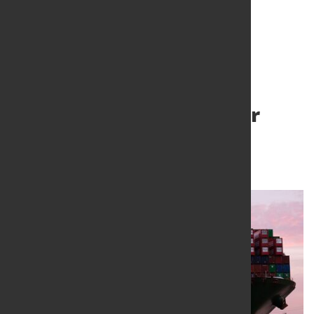
ifo Exporterwartungen
haben sich im November
leicht aufgehellt
27. Nov. 2023
von Hubert Hunscheidt