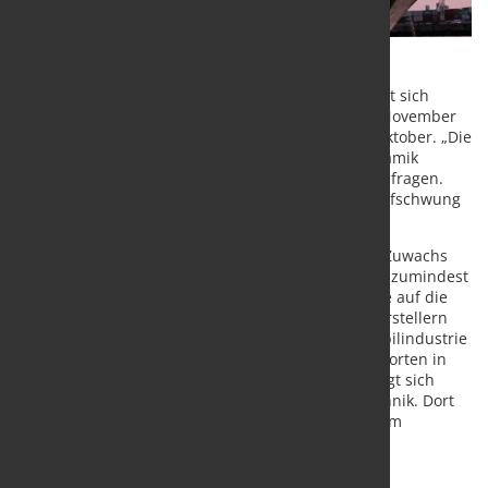
Die Stimmung in der deutschen Exportindustrie hat sich
verbessert. Die ifo Exporterwartungen stiegen im November
auf minus 3,8 Punkte, von minus 6,3 Punkten im Oktober. „Die
Exportwirtschaft kann aber immer noch keine Dynamik
entwickeln“, sagt Klaus Wohlrabe, Leiter der ifo Umfragen.
„Eine größere Teilhabe an dem wirtschaftlichen Aufschwung
in vielen Ländern steht noch aus.“
Weiterhin ist nur in wenigen Branchen mit einem Zuwachs
bei den Exporten zu rechnen. Optimistisch blicken zumindest
die Unternehmen aus der Nahrungsmittelindustrie auf die
kommenden Monate. Auch bei den Bekleidungsherstellern
wird mit mehr Exporten gerechnet. In der Automobilindustrie
gleichen sich weiterhin positive und negative Antworten in
etwa aus. Wenig Freude beim Blick ins Ausland zeigt sich
gegenwärtig im Maschinenbau und der Elektrotechnik. Dort
erwarten die Unternehmen rückläufige Aufträge. Am
pessimistischsten sind weiterhin die Drucker.
Quelle:
ifo Institut
/ Foto: marketSTEEL