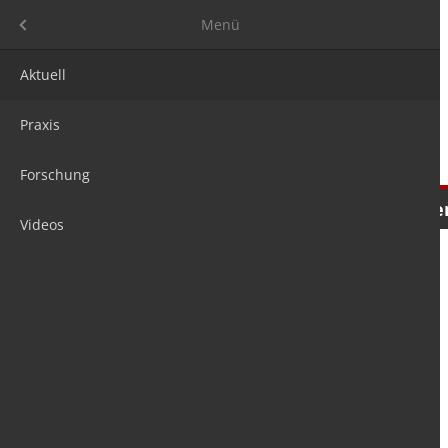
Menü
Menü
Aktuell
Praxis
Forschung
Nachrichten
Meinungen
Tre
Videos
is