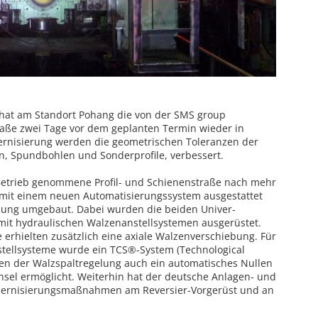
hat am Standort Pohang die von der SMS group
raße zwei Tage vor dem geplanten Termin wieder in
rnisierung werden die geometrischen Toleranzen der
en, Spundbohlen und Sonderprofile, verbessert.
 Betrieb genommene Profil- und Schienenstraße nach mehr
, mit einem neuen Automatisierungssystem ausgestattet
llung umgebaut. Dabei wurden die beiden Univer­
mit hydraulischen Walzenanstel­lsystemen ausgerüstet.
rhielten zusätzlich eine axiale Walzenverschiebung. Für
stellsysteme wurde ein TCS®-System (Technological
en der Walzspalt­regelung auch ein automatisches Nullen
el ermöglicht. Weiterhin hat der deutsche Anlagen- und
ernisierungsmaßnahmen am Reversier-Vorgerüst und an