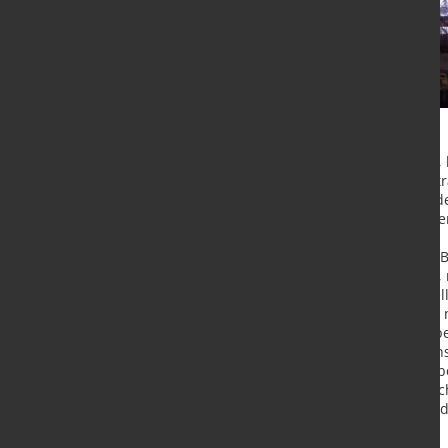
Hyundai Steel Company, Südkorea, 
modernisierte Tandem-Rever­sierst
Betrieb genommen. Durch die Mode
Fertigprodukte, wie Träger, Schien
SMS group hat die im Jahr 1993 in
als 20 Jahren Betrieb modernisiert
und auf hydrau­lische Walzenanste
salgerüste sowie das Stauchgerüst 
Die Walzgerüste der Tandemgruppe e
die Regelung der hydraulischen An
Control System) eingebaut, das neb
der Walzen nach einem Walzenwechs
Maschinenbauer verschiedene Mod
der Tandemgruppe durchgeführt.