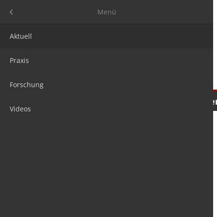
Menü
Menü
Aktuell
Praxis
Forschung
Nachrichten
Meinungen
Tre
Videos
is