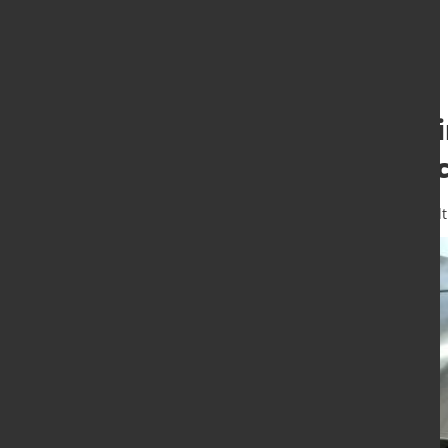
Hohlumschläge i
bei der Dünnble
7. Feb. 2024
von Hubert Hunscheidt