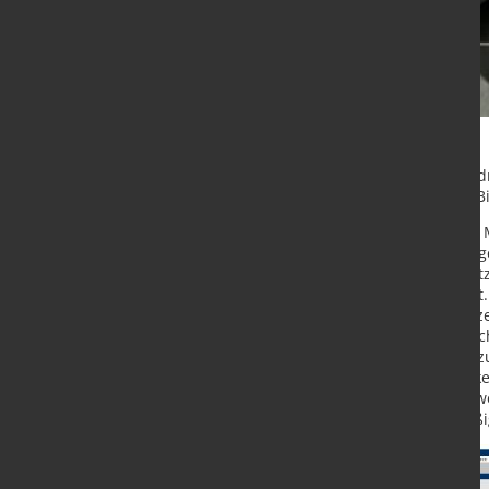
In Verbindung mit der Option der 
in nur einem Arbeitsgang mit der 
Bei der Neuerung stand folgendes 
zugedrückt werden.“ Die Oberwange
eine zweite Werkzeugstation bereit
sie das Blech weiter hinten klemmt.
Hohlumschlag. Die Biegewange erze
zurückgesetzt und klemmt das Blech
einen Umschlag zu erzeugen und zuz
Oberwange wird jetzt die viel stär
genutzt. Dadurch ist es möglich, zw
von 4000 mm mit einem gleichmäßi