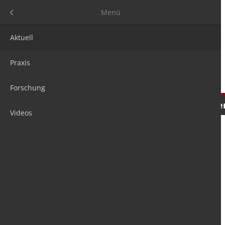
Menü
Menü
Aktuell
Praxis
Forschung
Nachrichten
Meinungen
Tre
Videos
is