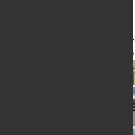
Höherer CO2-Prei
9. Okt. 2020
von Hubert Hunscheidt