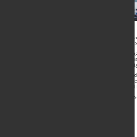
Einen entsprechenden Beschluss f
Koalitionsfraktionen CDU/CSU und 
Die schwarz-rote Koalition wollte e
hatte sich aber der Vermittlungsa
Ende 2019 auf die Erhöhung geeinig
Der CO2-Preis verteuert Benzin und 
kommenden Jahren schrittweise steig
attraktiv zu machen und zum Umstie
Quelle:
Deutscher Bundestag
/ Vors