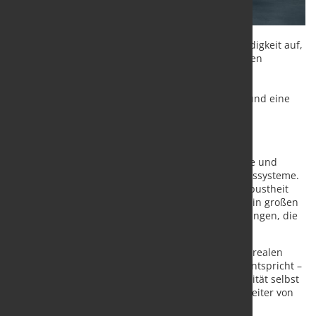
Das Material weist zudem eine hohe Anlassbeständigkeit auf,
wodurch das Werkzeug selbst unter anspruchsvollen
thermischen Wechsellasten seine mechanischen
Eigenschaften beibehält. Dies sorgt für stabile
Prozessbedingungen, längere Wartungsintervalle und eine
verbesserte Betriebseffizienz für Gießereien.
MT1 wurde speziell für die Anforderungen schnell
wachsender Druckgussanwendungen entwickelt -
insbesondere für Strukturgussteile, Gigagussstücke und
Hochleistungskomponenten für elektrische Antriebssysteme.
Diese Segmente erfordern Werkzeugstähle, die Robustheit
mit konsistentem metallurgischem Verhalten auch in großen
und komplexen Geometrien verbinden – Anforderungen, die
MT1 direkt erfüllt.
„Mit MT1 bieten wir einen Werkzeugstahl, der den realen
Anforderungen der heutigen Druckgussindustrie entspricht –
hohe Zähigkeit, zuverlässige Härtbarkeit und Stabilität selbst
bei größten Formen“, sagt Marc Schmitz, Vertriebsleiter von
Kind & Co Edelstahl.