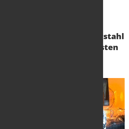
Hochleistungswerkzeugstahl
für Druckguss der nächsten
Generation
13. Jan. 2026
von Hubert Hunscheidt