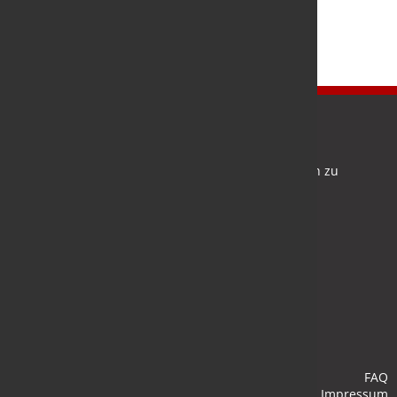
Newsletter
Bleiben Sie auf dem Laufenden und melden Sie sich zu
verschiedene Newsletter an.
Anmelden
FAQ
Impressum