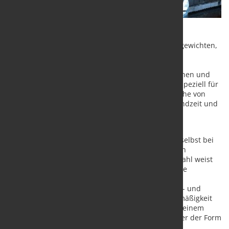
Mit dem Branchenwandel hin zu größeren Schussgewichten,
komplexeren Geometrien und einer stärkeren
Funktionsintegration in einzelnen Gussteilen sind
Werkzeugmaterialien deutlich höheren mechanischen und
thermischen Belastungen ausgesetzt. MT1 wurde speziell für
diese Bedingungen entwickelt und vereint eine Reihe von
Materialeigenschaften, die Stabilität, Werkzeugstandzeit und
Gussqualität direkt unterstützen.
MT1 bietet eine außergewöhnliche Zähigkeit und
Homogenität, wodurch eine zuverlässige Leistung selbst bei
großen Werkzeugen oder Bauteilen mit erheblichen
Querschnittsvariationen gewährleistet wird. Der Stahl weist
zudem eine hervorragende Härtbarkeit auf, die eine
gleichmäßige Härteverteilung selbst in großen
Formabmessungen ermöglicht, wie sie für Struktur- und
Gigagussanwendungen typisch sind. Diese Gleichmäßigkeit
trägt zu einer verbesserten Werkzeugleistung und einem
planbaren Verhalten über die gesamte Lebensdauer der Form
bei.