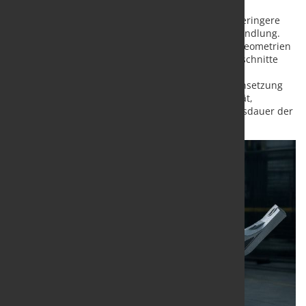
Ein wesentlicher Vorteil von MT1 ist das deutlich geringere
Risiko der Bainit-Bildung während der Wärmebehandlung.
Dies ist insbesondere bei Formen mit komplexen Geometrien
von Bedeutung, bei denen dicke und dünne Querschnitte
typischerweise Herausforderungen für eine stabile
Mikrostruktur darstellen. Die Legierungszusammensetzung
von MT1 sorgt für eine bessere Dimensionsstabilität,
geringere Ausschussraten und eine längere Lebensdauer der
Form.