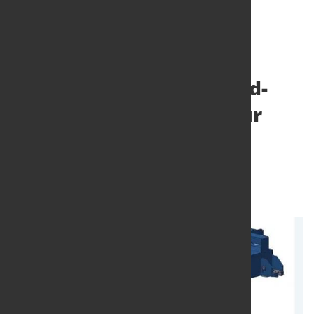
HKM setzt auf neue Mold-
Expert-Fiber-Systeme zur
Optimierung des
Stranggießens
5. Feb. 2026
von Hubert Hunscheidt