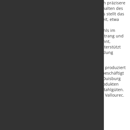
Thermoelementen liefert Mold Expert Fiber deutlich präzisere
Echtzeitinformationen zur Meniskusform, zum Verhalten des
Kokillenpulvers sowie zur Konizität. Darüber hinaus stellt das
System bislang nicht verfügbare Prozessdaten bereit, etwa
zur exakten Meniskusgeometrie über die gesamte
Kokillenbreite und zur Bewegung des flüssigen Stahls im
Inneren. Auch potenzielle Durchbrüche zwischen Strang und
Kokille werden in einem sehr frühen Stadium erkannt,
einschließlich während des Gießbeginns. Damit unterstützt
die Technologie HKM insbesondere bei der Entwicklung
neuer Stahlgüten.
HKM ist auf Brammen- und Blockguss spezialisiert, produziert
jährlich rund vier Millionen Tonnen Rohstahl und beschäftigt
etwa 3.000 Mitarbeitende. Das integrierte Werk in Duisburg
beliefert weiterverarbeitende Industrien mit Vorprodukten
und verfügt über ein Portfolio von mehr als 2.000 Stahlgüten.
Anteilseigner sind
Salzgitter AG
,
thyssenkrupp
und
Vallourec
.
Quelle und Bild:
Primetals Technologies GmbH