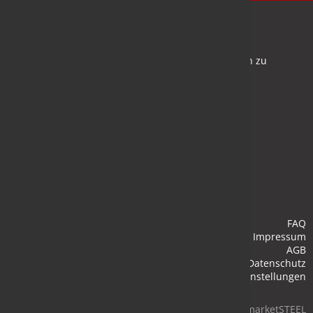
Newsletter
Bleiben Sie auf dem Laufenden und melden Sie sich zu
verschiedene Newsletter an.
Anmelden
FAQ
Impressum
AGB
Datenschutz
Cookie-Einstellungen
© 2026 marketSTEEL