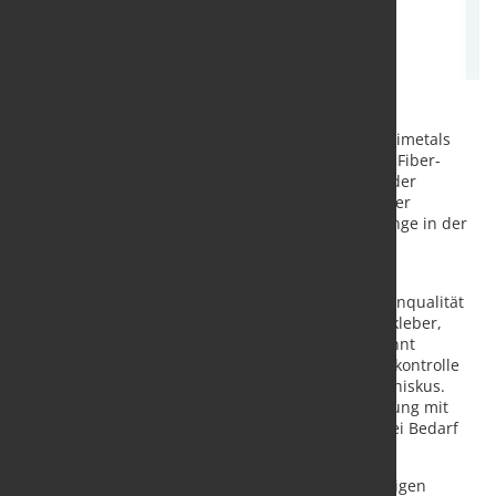
Die
Hüttenwerke Krupp Mannesmann
(HKM) hat
Primetals
Technologies
mit der Lieferung neuer Mold-Expert-Fiber-
Systeme für das Werk in Duisburg beauftragt. Mit der
Investition will HKM seine Stranggießprozesse weiter
verbessern und die Überwachung kritischer Vorgänge in der
Kokille deutlich präzisieren.
Die Technologie ermöglicht eine hochauflösende
Visualisierung des Bereichs, in dem die Oberflächenqualität
der Bramme entsteht. Kritische Ereignisse wie Aufkleber,
Kaltstellen oder Längsrisse können frühzeitig erkannt
werden. Zudem verbessert das System die Prozesskontrolle
beim Gießstart und reduziert Asymmetrien am Meniskus.
Grundlage ist eine faseroptische Temperaturmessung mit
mehreren tausend Messpunkten pro Kokille, die bei Bedarf
auf über 10.000 erweitert werden kann.
Im Vergleich zu konventionellen Lösungen mit wenigen