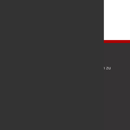
Newsletter
Bleiben Sie auf dem Laufenden und melden Sie sich zu
verschiedene Newsletter an.
Anmelden