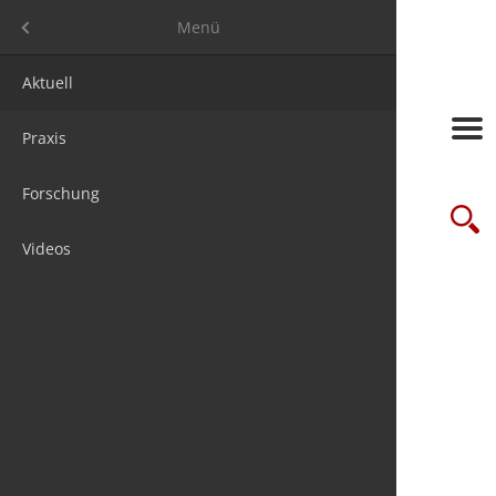
Menü
Menü
Aktuell
Frage des
Messen
Jobs
Über uns
Praxis
Studien
Seminare/
Steuer & 
Media ma
Forschung
futureSTE
Verbände
Firmenpak
Suche
Videos
Online-Le
Wir sind 1
Newslette
chnis
Kontakt