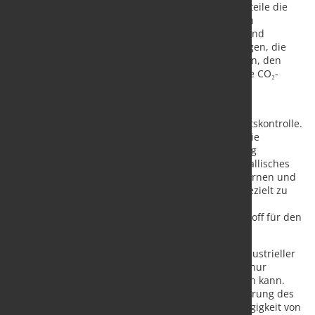
Verunreinigungen durch nichtmetallische Bestandteile die
Prozessführung im Elektrolichtbogenofen erheblich
beeinflussen können. Eine gezielte Verbesserung und
Aufbereitung der Schrottqualität kann dazu beitragen, die
Ausbeute zu erhöhen, den Energiebedarf zu senken, den
Einsatz von Zuschlagsstoffen zu reduzieren und die CO₂-
Bilanz der Stahlerzeugung zu verbessern.
Ein besonderer Schwerpunkt des Beitrags liegt auf
Technologien zur Schrottaufbereitung und Qualitätskontrolle.
Dazu zählen unter anderem modulare Lösungen wie
ScrapTuning®, EcoScan® Online und HMS Cleaning
Advanced. Diese Verfahren verfolgen das Ziel, metallisches
Eisen zu konzentrieren, Verunreinigungen zu entfernen und
Schrottbestandteile mit hohen Reststoffgehalten gezielt zu
separieren. Dadurch wird aus schwankenden
Schrottqualitäten ein besser kontrollierbarer Rohstoff für den
Stahlwerksbetrieb.
Darüber hinaus verdeutlicht das Paper anhand industrieller
Beispiele, dass die Aufbereitung von Schrott nicht nur
technisch, sondern auch wirtschaftlich sinnvoll sein kann.
Eine verbesserte Schrottqualität trägt zur Stabilisierung des
EAF-Prozesses bei und kann gleichzeitig die Abhängigkeit von