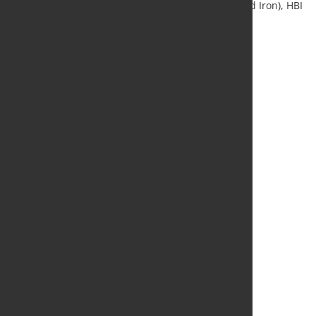
erzbasierten Einsatzstoffen wie DRI (Direct Reduced Iron), HBI
(Hot Briquetted Iron) oder Roheisen reduzieren.
Quelle und Foto:
SICON GmbH