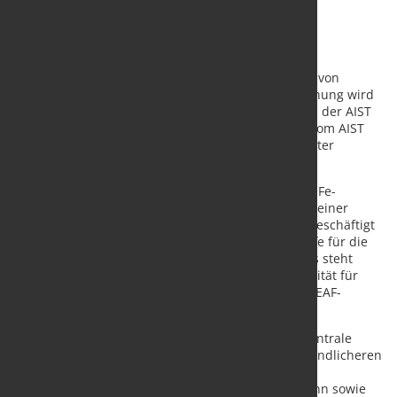
Der Charles W. Briggs Award wurde 1961 zu Ehren von
Charles W. Briggs ins Leben gerufen. Die Auszeichnung wird
an den Autor eines Fachbeitrags verliehen, der von der AIST
Steelmaking Technology Division ausgewählt und vom AIST
Electric Steelmaking Technology Committee als bester
eingereichter technischer Beitrag bewertet wurde.
Ausgezeichnet wurde das Paper „Optimierung von Fe-
Rohstoffen für die EAF-Stahlherstellung“, an dem Heiner
Guschall als Co-Autor mitgewirkt hat. Der Beitrag beschäftigt
sich mit der Optimierung eisenhaltiger Einsatzstoffe für die
Stahlerzeugung im Elektrolichtbogenofen. Im Fokus steht
dabei die zunehmende Bedeutung der Schrottqualität für
eine effiziente, wirtschaftliche und CO₂-reduzierte EAF-
Stahlerzeugung.
Das Paper zeigt auf, dass Stahlschrott zwar eine zentrale
Rolle für die Transformation hin zu einer klimafreundlicheren
Stahlproduktion spielt, gleichzeitig aber steigende
Reststoffgehalte wie Kupfer, Nickel, Chrom oder Zinn sowie