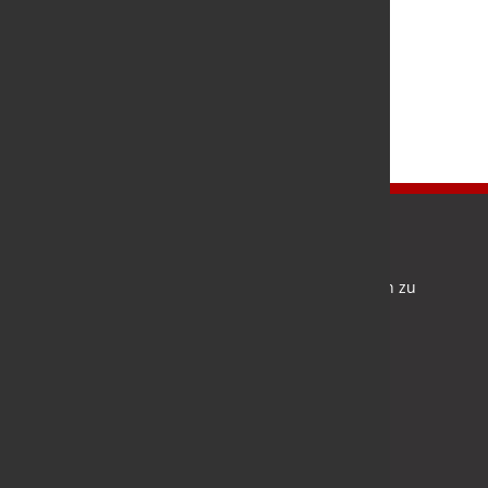
Newsletter
Bleiben Sie auf dem Laufenden und melden Sie sich zu
verschiedene Newsletter an.
Anmelden