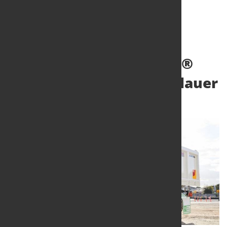
Verschleißblech Hardox®
steigert Produktlebensdauer
31. Jan. 2020
von Hubert Hunscheidt