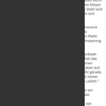
schätzt, dass man mit einem Körper aus Hardox®-Stahl leicht
10 Jahre mehr bekommen kann, verglichen mit einem Körper
aus Stahl der Güteklasse 350. "Körper aus Hardox®-Stahl sind
im Allgemeinen teurer", sagt er. "Aber das relativiert sich
durch Langlebigkeit."
Durch die Verwendung von Hardox® in der Lkw-Karosserie
kann man von einer Acht-Millimeter-Platte auf sechs
Millimeter im Boden und von einer Sechs-Millimeter-Platte
auf fünf Millimeter in den Seiten gehen. Gewichtseinsparung
von 10 bis 20 Prozent sind durchaus möglich.
Auch der Gebrauchswert der Lkw-Aufbauten mit Hardox®-
Verschleißblech ist höher: "AA Diesel Truck Bodies hat Lkw,
die seit fünf oder sechs Jahren Hardox-Stahlkarosserien
haben. Der Lack weist zwar hier und da ein paar Kratzer auf,
aber der Strukturteil ist intakt. Er ist immer noch sehr gerade,
ohne Dellen, ohne Beschädigung, und der Boden ist immer
noch sehr flach und bereit für den Transport große Lasten."
Als SSAB vorschlug, dass AA Diesel-LKW-Karosserien ein
Hardox® In My Body-Mitglied werden sollten, war das
Unternehmen gerne bereit, am Kundenprogramm
teilzunehmen. "Wir sind sehr stolz darauf, Mitglied von