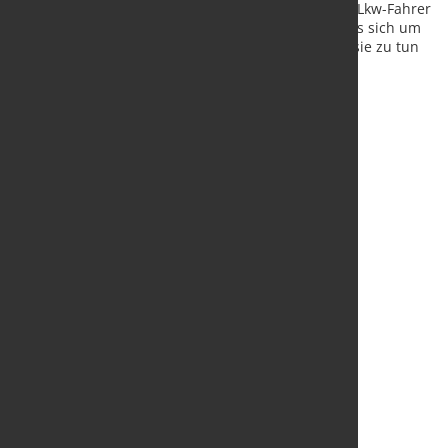
Hardox® In My Body zu sein", sagt Arnel Siskovic. "Lkw-Fahrer
wissen jetzt, wenn sie den Aufkleber sehen, dass es sich um
eine hochwertige Lkw-Karosserie handelt, mit der sie zu tun
haben."
Quelle und Fotos:
SSAB AB