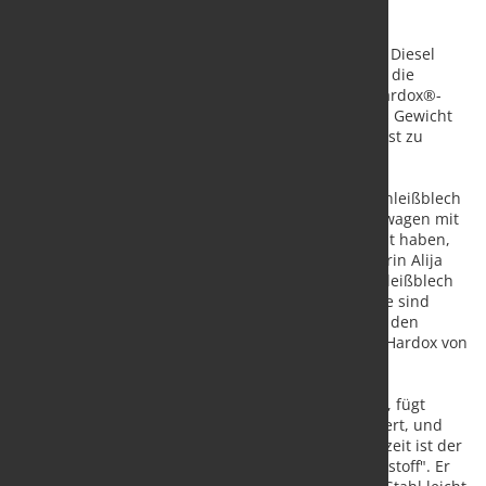
Seit 20 Jahren liefert das Familienunternehmen AA Diesel
Truck Bodies maßgeschneiderte Lkw-Aufbauten an die
anspruchsvolle australische Transportindustrie. Hardox®-
Stahl in den Aufbauten hilft dem Endbenutzer, das Gewicht
um 10 bis 20 Prozent zu reduzieren und die Nutzlast zu
erhöhen.
"Wir haben mit der Verwendung von Hardox-Verschleißblech
begonnen, weil die Australier, die Kipper und Lastwagen mit
harter Arbeit an der Karosserie verwenden, erkannt haben,
dass es das beste Material ist", sagt Firmengründerin Alija
Siskovic.
Er weist darauf hin, dass Hardox®-Verschleißblech
für alles gut ist, auch für das Schweißen. "Die Leute sind
zufrieden. Sie fragen uns, welches Material wir für den
Körper verwenden, und sobald wir sagen, dass es Hardox von
SSAB ist, bestellen sie gerne".
Arnel Siskovic, Geschäftsführer des Unternehmens, fügt
hinzu: "Wir haben mit Hardox 500 Tuf experimentiert, und
auch das ist ein hervorragendes Produkt. Aber derzeit ist der
Stahl Hardox 450 im Allgemeinen unser Hauptwerkstoff".
Er