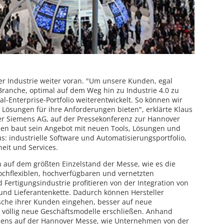
der Industrie weiter voran. "Um unsere Kunden, egal
anche, optimal auf dem Weg hin zu Industrie 4.0 zu
al-Enterprise-Portfolio weiterentwickelt. So können wir
Lösungen für ihre Anforderungen bieten", erklärte Klaus
er Siemens AG, auf der Pressekonferenz zur Hannover
en baut sein Angebot mit neuen Tools, Lösungen und
s: industrielle Software und Automatisierungsportfolio,
eit und Services.
 auf dem größten Einzelstand der Messe, wie es die
hochflexiblen, hochverfügbaren und vernetzten
 Fertigungsindustrie profitieren von der Integration von
und Lieferantenkette. Dadurch können Hersteller
nsche ihrer Kunden eingehen, besser auf neue
völlig neue Geschäftsmodelle erschließen. Anhand
iemens auf der Hannover Messe, wie Unternehmen von der