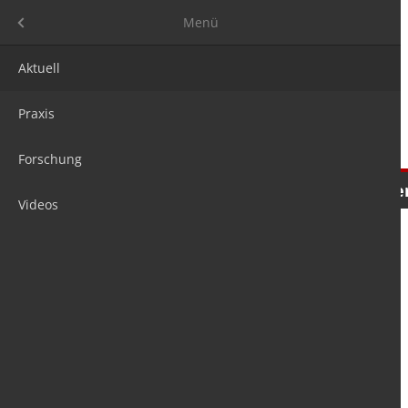
Menü
Menü
Aktuell
Praxis
Forschung
Nachrichten
Meinungen
Tre
Videos
is