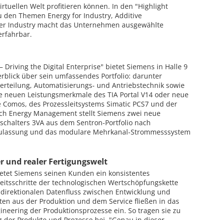
rtuellen Welt profitieren können. In den "Highlight
 den Themen Energy for Industry, Additive
ber Industry macht das Unternehmen ausgewählte
erfahrbar.
– Driving the Digital Enterprise" bietet Siemens in Halle 9
blick über sein umfassendes Portfolio: darunter
verteilung, Automatisierungs- und Antriebstechnik sowie
ie neuen Leistungsmerkmale des TIA Portal V14 oder neue
 Comos, des Prozessleitsystems Simatic PCS7 und der
eich Energy Management stellt Siemens zwei neue
schalters 3VA aus dem Sentron-Portfolio nach
Zulassung und das modulare Mehrkanal-Strommesssystem
r und realer Fertigungswelt
ietet Siemens seinen Kunden ein konsistentes
eitsschritte der technologischen Wertschöpfungskette
direktionalen Datenfluss zwischen Entwicklung und
aten aus der Produktion und dem Service fließen in das
neering der Produktionsprozesse ein. So tragen sie zu
z der Produkte und Prozesse bei. "Genau in dieser