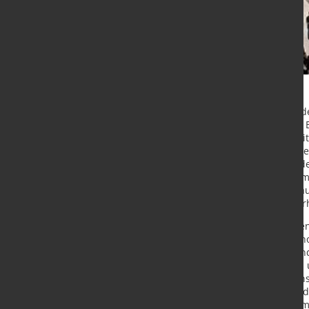
Siemens treibt die Digitalisierung 
welcher Unternehmensgröße oder Br
unterstützen, haben wir unser Digit
ihnen noch mehr und noch bessere 
Helmrich, Mitglied des Vorstands d
Messe am 25. April. Das Unternehm
Produkten in vier Kernelementen au
industrielle Kommunikation, Sicherh
In Hannover zeigt das Unternehmen
virtuelle und reale Welt zu einem 
"Ecosystem" verbindet: Prozess- und
Daten aus Entwicklung, Produktion 
gezielter auf die individuellen Wü
Marktanforderungen reagieren und 
konkreter Praxisbeispiele zeigt S