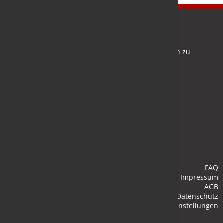
Newsletter
Bleiben Sie auf dem Laufenden und melden Sie sich zu
verschiedene Newsletter an.
Anmelden
FAQ
Impressum
AGB
Datenschutz
Cookie-Einstellungen