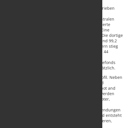
Der weltweite Robotikmarkt wächst dynamisch, getrieben
durch Arbeitskräftemangel und demografische
Veränderungen. China hat sich dabei zu einem zentralen
Wachstumstreiber entwickelt, gestützt durch etablierte
Industriecluster und eine hohe Inlandsnachfrage. Eine
führende Rolle nimmt die Provinz Guangdong ein: Die dortige
Robotikindustrie erzielte 2024 einen Umsatz von rund 99,2
Milliarden RMB, die Produktion von Industrierobotern stieg
um 31,2 Prozent auf 246.800 Einheiten und machte 44
Prozent der landesweiten Gesamtproduktion aus.
Förderprogramme wie F&E-Zuschüsse und Industriefonds
beschleunigen die technologische Entwicklung zusätzlich.
Vor diesem Hintergrund erweitert die Messe ihr Profil. Neben
der etablierten Asiabearing-Zone für Wälzlager und
Lagertechnik feiert 2026 die neue International Robot and
Intelligent Equipment Zone Premiere. Präsentiert werden
unter anderem Industrie-, Service- und Spezialroboter,
intelligente Ausrüstung, Fluid- und mechanische
Antriebstechnik, Drucklufttechnologien sowie Anwendungen
der industriellen Künstlichen Intelligenz. Ergänzend entsteht
eine Embodied Intelligence Zone mit Produktpremieren,
Bedarfsankündigungen von Einkäufern und