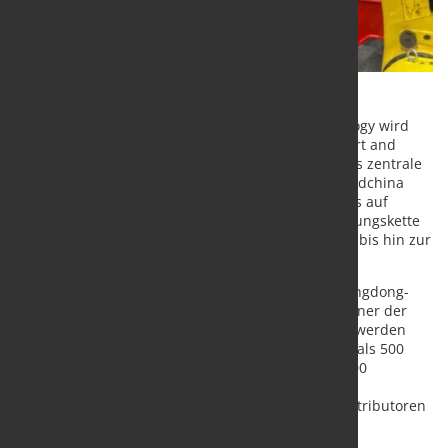
Die Industriemesse
Guangzhou Industrial Technology
wird
vom 4. bis 6. März 2026 im Areal B des
China Import and
Export Fair Complex
in Guangzhou ausgerichtet. Als zentrale
Jahresveranstaltung für den Fertigungssektor in Südchina
erweitert die Messe 2026 insbesondere ihren Fokus auf
Robotik und deckt künftig die gesamte Wertschöpfungskette
ab – von Komponenten und Schlüsseltechnologien bis hin zur
Systemintegration.
Die Veranstaltung ist im industriell geprägten
Guangdong-
Hong Kong-Macao Greater Bay Area
angesiedelt, einer der
wichtigsten Produktionsregionen Chinas. Erwartet werden
gemeinsam mit den Parallelveranstaltungen mehr als 500
Aussteller aus dem In- und Ausland auf rund 30.000
Quadratmetern Ausstellungsfläche. Ziel ist es,
Technologieanbieter direkt mit Herstellern und Distributoren
zusammenzubringen, die nach fortschrittlichen
Robotiklösungen suchen.