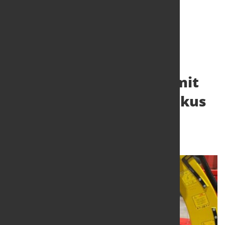
Guangzhou Industrial
Technology 2026 kehrt mit
erweitertem Robotik-Fokus
zurück
19. Jan. 2026
von Hubert Hunscheidt