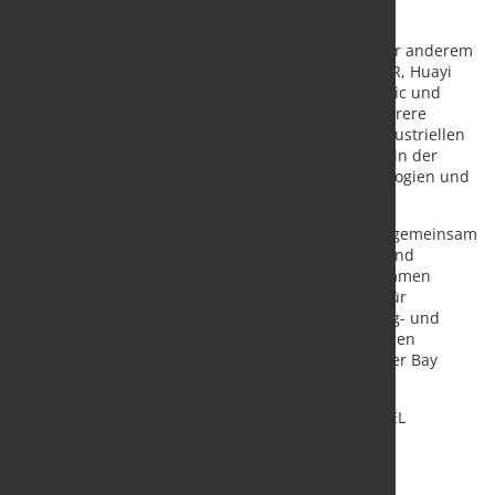
Partnerschaftsabschlüssen.
Zu den bereits bestätigten Ausstellern zählen unter anderem
Boken, BRTR, CONEC, CRIUS, Daming Bearing, GEAR, Huayi
Bearing, Linghang Robot, Mingqiu, Wanjie Electronic und
Weide Electric. Parallel zur Ausstellung finden mehrere
Fachkonferenzen und Foren statt, darunter zur industriellen
Embodied Intelligence, zur intelligenten Fertigung in der
Automobilindustrie sowie zu KI-gestützten Technologien und
Internationalisierungsstrategien.
Die Guangzhou Industrial Technology wird erneut gemeinsam
mit
SPS – Smart Production Solutions Guangzhou
und
Asiamold Select – Guangzhou
durchgeführt. Zusammen
bilden die drei Messen eine integrierte Plattform für
Automatisierung, intelligente Produktion, Werkzeug- und
Formenbau sowie additive Fertigung und fördern den
technologischen Austausch in der gesamten Greater Bay
Area.
Quelle:
Messe Frankfurt (HK) Ltd
/ Foto: marketSTEEL