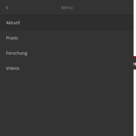
Menü
Menü
Aktuell
Praxis
Forschung
Nachrichten
Meinungen
Tre
Videos
is