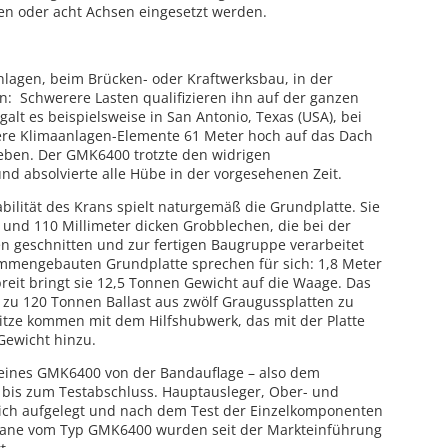
en oder acht Achsen eingesetzt werden.
agen, beim Brücken- oder Kraftwerksbau, in der
: Schwerere Lasten qualifizieren ihn auf der ganzen
galt es beispielsweise in San Antonio, Texas (USA), bei
re Klimaanlagen-Elemente 61 Meter hoch auf das Dach
eben. Der GMK6400 trotzte den widrigen
d absolvierte alle Hübe in der vorgesehenen Zeit.
abilität des Krans spielt naturgemäß die Grundplatte. Sie
und 110 Millimeter dicken Grobblechen, die bei der
 geschnitten und zur fertigen Baugruppe verarbeitet
mmengebauten Grundplatte sprechen für sich: 1,8 Meter
breit bringt sie 12,5 Tonnen Gewicht auf die Waage. Das
s zu 120 Tonnen Ballast aus zwölf Graugussplatten zu
itze kommen mit dem Hilfshubwerk, das mit der Platte
 Gewicht hinzu.
 eines GMK6400 von der Bandauflage – also dem
– bis zum Testabschluss. Hauptausleger, Ober- und
ich aufgelegt und nach dem Test der Einzelkomponenten
Krane vom Typ GMK6400 wurden seit der Markteinführung