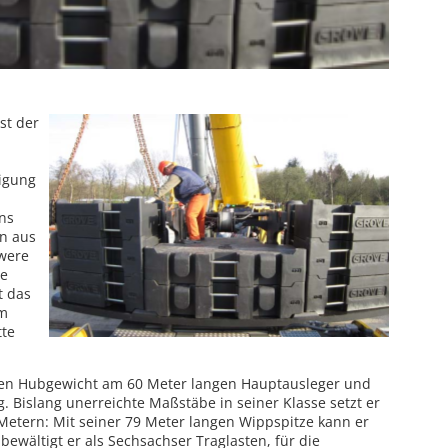
st der
tigung
ns
n aus
were
ge
t das
im
tte
en Hubgewicht am 60 Meter langen Hauptausleger und
. Bislang unerreichte Maßstäbe in seiner Klasse setzt er
Metern: Mit seiner 79 Meter langen Wippspitze kann er
bewältigt er als Sechsachser Traglasten, für die