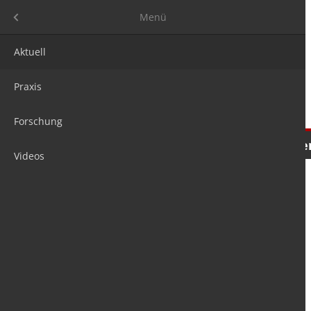
Menü
Menü
Aktuell
Praxis
Forschung
Nachrichten
Meinungen
Tre
Videos
is