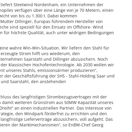
 liefert Steelwind Nordenham, ein Unternehmen der
nopiles verfügen über eine Länge von je 70 Metern, einen
icht von bis zu 1.300 t. Dabei kommen
Mutter Dillinger, Europas führendem Hersteller von
che sind speziell für den Einsatz im Offshore- Wind
n für höchste Qualität, auch unter widrigen Bedingungen
ine wahre Win-Win-Situation. Wir liefern den Stahl für
 erzeugte Strom hilft uns wiederum, den
ternehmen Saarstahl und Dillinger abzusichern. Noch
f der klassischen Hochofentechnologie. Ab 2030 wollen wir
ent unseres Stahls, emissionsärmer produzieren“,
der der Geschäftsführung der SHS - Stahl-Holding Saar und
r und Saarstahl, den anstehenden
hluss des langfristigen Strombezugsvertrages mit der
ern damit weiteren Grünstrom aus 50MW Kapazität unseres
reiht“ an einen industriellen Partner. Das Interesse von
rategie, den Windpark förderfrei zu errichten und den
angfristige Lieferverträge abzusichern, voll aufgeht. Das
ionieren der Marktmechanismen“, so EnBW-Chef Georg