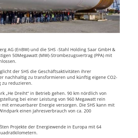
rg AG (EnBW) und die SHS -Stahl Holding Saar GmbH &
istigen 50Megawatt (MW)-Strombezugsvertrag (PPA) mit
hlossen.
icht der SHS die Geschäftsaktivitäten ihrer
r nachhaltig zu transformieren und künftig eigene CO2-
g zu reduzieren.
rk „He Dreiht“ in Betrieb gehen. 90 km nördlich von
gstellung bei einer Leistung von 960 Megawatt rein
e mit erneuerbarer Energie versorgen. Die SHS kann mit
indpark einen Jahresverbrauch von ca. 200
rößten Projekte der Energiewende in Europa mit 64
Quadratkilometern.