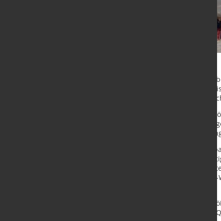
Die EnBW Energie Baden-Württembe
Co. KGaA (SHS) haben einen langfr
einer Laufzeit über 15 Jahre abgesc
Die Lieferung des Grünstroms ermögl
Unternehmen Saarstahl und Dillinge
Emissionen bei der Stahlherstellun
Ende 2025 soll der Offshore-Windpa
Borkum gelegen, kann er nach Ferti
rechnerisch 1,1 Millionen Haushalt
dem Grünstrom aus dem Offshore-W
Gigawattstunden (GWh) abdecken.
„He Dreiht“ ist derzeit eines der g
Turbinen und einer Fläche von 63 