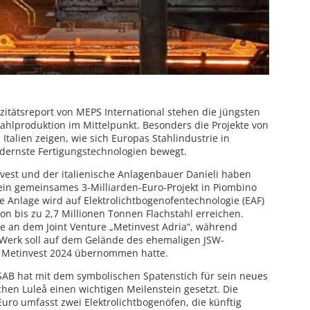
zitätsreport von MEPS International stehen die jüngsten
ahlproduktion im Mittelpunkt. Besonders die Projekte von
talien zeigen, wie sich Europas Stahlindustrie in
ernste Fertigungstechnologien bewegt.
vest und der italienische Anlagenbauer Danieli haben
ein gemeinsames 3-Milliarden-Euro-Projekt in Piombino
eue Anlage wird auf Elektrolichtbogenofentechnologie (EAF)
on bis zu 2,7 Millionen Tonnen Flachstahl erreichen.
le an dem Joint Venture „Metinvest Adria“, während
 Werk soll auf dem Gelände des ehemaligen JSW-
n Metinvest 2024 übernommen hatte.
AB hat mit dem symbolischen Spatenstich für sein neues
en Luleå einen wichtigen Meilenstein gesetzt. Die
 Euro umfasst zwei Elektrolichtbogenöfen, die künftig