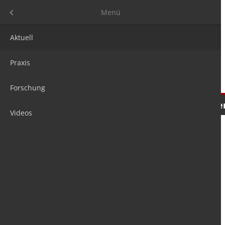
Menü
Menü
Aktuell
Praxis
Forschung
Nachrichten
Meinungen
Tre
Videos
is