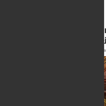
Grüner Stahl im
treiben Großproj
6. Nov. 2025
von Hubert Hunscheid