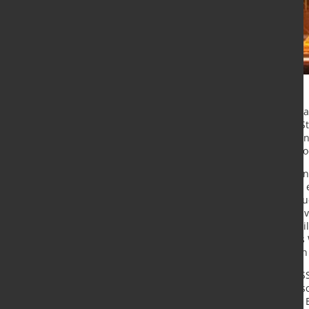
Im aktuellen Produktions- und Kapa
Entwicklungen im Bereich grüner St
SSAB in Schweden und Metinvest in I
Richtung Dekarbonisierung und mod
Der ukrainische Stahlkonzern Metin
ihre geplante Zusammenarbeit für 
(Toskana) offiziell besiegelt. Die n
basieren und eine Jahreskapazität v
Metinvest hält 75 Prozent der Antei
Danieli 25 Prozent übernimmt. Das
Piombino-Standorts entstehen, de
Auch der schwedische Produzent SS
grünes Stahlwerk im nordschwedisch
Investition von rund 4,5 Milliarden