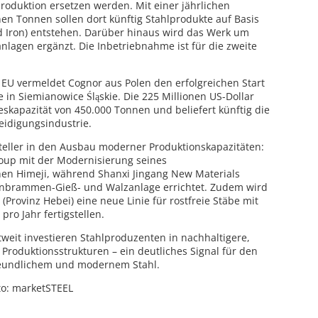
produktion ersetzen werden. Mit einer jährlichen
nen Tonnen sollen dort künftig Stahlprodukte auf Basis
d Iron) entstehen. Darüber hinaus wird das Werk um
lagen ergänzt. Die Inbetriebnahme ist für die zweite
EU vermeldet Cognor aus Polen den erfolgreichen Start
e in Siemianowice Śląskie. Die 225 Millionen US-Dollar
eskapazität von 450.000 Tonnen und beliefert künftig die
eidigungsindustrie.
steller in den Ausbau moderner Produktionskapazitäten:
roup mit der Modernisierung seines
hen Himeji, während Shanxi Jingang New Materials
nnbrammen-Gieß- und Walzanlage errichtet. Zudem wird
(Provinz Hebei) eine neue Linie für rostfreie Stäbe mit
ro Jahr fertigstellen.
ltweit investieren Stahlproduzenten in nachhaltigere,
e Produktionsstrukturen – ein deutliches Signal für den
reundlichem und modernem Stahl.
to: marketSTEEL