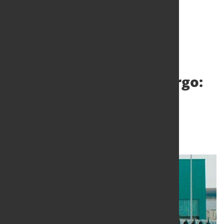
Grüner Stahl aus
Brandenburg mit DB Cargo:
Riva Stahl setzt auf die
Schiene
15. Feb. 2024
von Hubert Hunscheidt