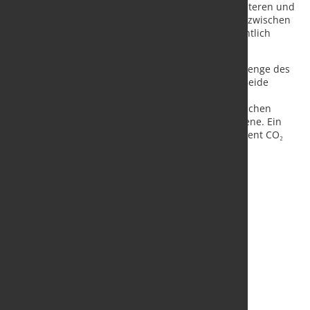
profitiert RIVA von einem noch schnelleren, effizienteren und
flexibleren Transport. Zunächst sollen die Shuttles zwischen
Brandenburg und Süddeutschland dreimal wöchentlich
fahren.
Mit dem Vertrag über die Shuttleverkehre ist die Menge des
transportierten Stahls bereits deutlich gestiegen. Beide
Partner erwarten für das Jahr 2024 eine weitere
Volumensteigerung. Damit fährt RIVA einen erheblichen
Anteil des Stahls auf der umweltfreundlichen Schiene. Ein
Zug ersetzt bis zu 52 Lkw und spart 80 bis 100 Prozent CO₂
gegenüber dem Straßentransport.
Quelle und Foto:
Deutsche Bahn AG