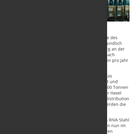
DB Cargo transportiert ab 2024 noch mehr Produkte des
brandenburgischen Herstellers RIVA Stahl klimafreundlich
auf der Schiene. Von dem Stahlwerk in Brandenburg an der
Havel fährt DB Cargo neue Shuttleverkehre direkt nach
Süddeutschland. Das ersetzt rund 8.000 Lkw-Fahrten pro Jahr
und spart über 4.000 t CO₂ ein.
RIVA Stahl produziert vor allem Stahlprodukte für das
Baugewerbe, unter anderem klassischen Walzdraht und
Baustahlmatten. DB Cargo wird jährlich rund 200.000 Tonnen
Baustahl von dem Stahlwerk in Brandenburg an der Havel
nach Mannheim bringen. Von dort aus erfolgt die Distribution
an die Standorte in Trier und Lampertheim. Hier werden die
Stahlprodukte weiterverarbeitet.
Zuvor transportierte DB Cargo bereits Produkte von RIVA Stahl
im klimafreundlichen Einzelwagennetzwerk. Mit den nun im
Rahmenvertrag vereinbarten neuen Shuttleverkehren