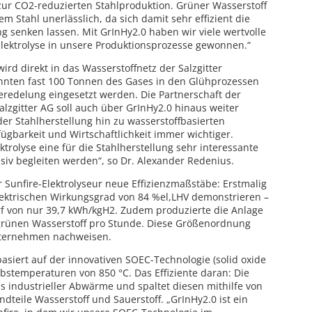
zur CO2-reduzierten Stahlproduktion. Grüner Wasserstoff
m Stahl unerlässlich, da sich damit sehr effizient die
g senken lassen. Mit GrInHy2.0 haben wir viele wertvolle
 Elektrolyse in unsere Produktionsprozesse gewonnen.“
ird direkt in das Wasserstoffnetz der Salzgitter
konnten fast 100 Tonnen des Gases in den Glühprozessen
redelung eingesetzt werden. Die Partnerschaft der
zgitter AG soll auch über GrInHy2.0 hinaus weiter
er Stahlherstellung hin zu wasserstoffbasierten
ügbarkeit und Wirtschaftlichkeit immer wichtiger.
ktrolyse eine für die Stahlherstellung sehr interessante
nsiv begleiten werden“, so Dr. Alexander Redenius.
r Sunfire-Elektrolyseur neue Effizienzmaßstäbe: Erstmalig
lektrischen Wirkungsgrad von 84 %el,LHV demonstrieren –
rf von nur 39,7 kWh/kgH2. Zudem produzierte die Anlage
grünen Wasserstoff pro Stunde. Diese Größenordnung
nternehmen nachweisen.
asiert auf der innovativen SOEC-Technologie (solid oxide
riebstemperaturen von 850 °C. Das Effiziente daran: Die
 industrieller Abwärme und spaltet diesen mithilfe von
teile Wasserstoff und Sauerstoff. „GrInHy2.0 ist ein