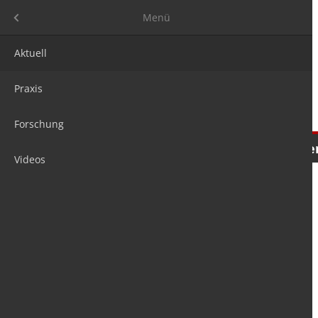
Menü
Menü
Aktuell
Praxis
Forschung
Nachrichten
Meinungen
Tre
Videos
is