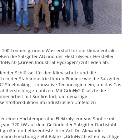
t 100 Tonnen grünem Wasserstoff für die klimaneutrale
ßen die Salzgitter AG und der Elektrolyseur-Hersteller
rInHy2.0 („Green Industrial Hydrogen“) zufrieden ab.
idender Schlüssel für den Klimaschutz und die
h in der Stahlindustrie führen Pioniere wie die Salzgitter
2 Steelmaking – innovative Technologien ein, um das Gas
tahlherstellung zu nutzen. Mit GrInHy2.0 setzte die
mmenarbeit mit Sunfire fort, um neuartige
serstoffproduktion im industriellen Umfeld zu
ner einen Hochtemperatur-Elektrolyseur von Sunfire mit
g von 720 kW auf dem Gelände der Salzgitter Flachstahl –
t größte und effizienteste ihrer Art. Dr. Alexander
mann Forschung zieht Bilanz: „GrInHy2.0 ist ein wichtiger