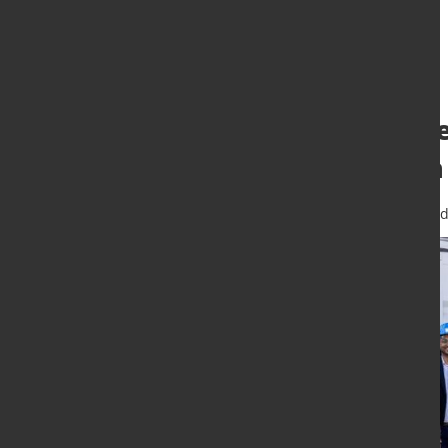
GrInHy2.0: Grüne
Stahlproduktion
18. Okt. 2022
von Hubert Hunscheid