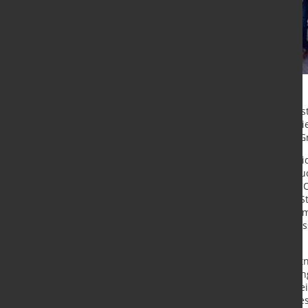
Mit einer Rekordproduktion von fas
Herstellung von grünem Stahl schlie
Sunfire das EU-geförderte Projekt G
Grüner Wasserstoff ist ein entsche
Dekarbonisierung der Industrie. Auc
AG mit SALCOS® – Salzgitter Low CO
der Zukunft für die klimaneutrale S
Salzgitter AG die erfolgreiche Zusa
Elektrolysetechnologien für die Was
integrieren.
Seit 2019 betreiben die Projektpart
einer elektrischen Anschlussleistun
bis heute gilt die Anlage als weltwei
Redenius von der Salzgitter Mannes