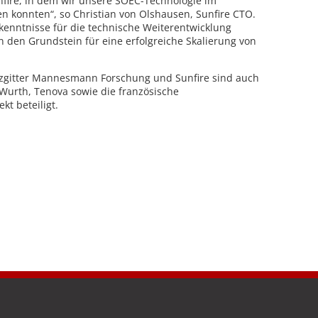
nfire, in dem wir unsere SOEC-Technologie im
n konnten“, so Christian von Olshausen, Sunfire CTO.
rkenntnisse für die technische Weiterentwicklung
n den Grundstein für eine erfolgreiche Skalierung von
alzgitter Mannesmann Forschung und Sunfire sind auch
urth, Tenova sowie die französische
t beteiligt.