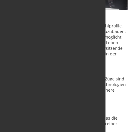
"Das System von Green Buffers nutzt hochfeste Stahlprofile,
um die Energie bei einer Zugkollision kontrolliert abzubauen.
Die neue Generation der Kupplungstechnologie ermöglicht
hochentwickelte, maßgeschneiderte Lösungen, die Leben
retten und Kosten senken", sagt Eva Petursson, Vorsitzende
der Jury des Schwedischen Stahlpreises und Leiterin der
Forschungs- und Innovationsabteilung von SSAB.
Zugkupplungstechnik der neuen Generation
Die bestehenden Crash-Management-Systeme für Züge sind
primitiv. Die Sicherheitsstandards basieren auf Technologien
aus den 1960er oder 1970er Jahren, und selbst kleinere
Unfälle führen zu Entgleisungen. Hier sahen Roger
Danielsson und seine Kollegen von Green Buffers
Verbesserungspotenzial. Inspiriert von der
Automobilindustrie entwickelten sie ein
Energieabsorptionssystem aus hochfestem Stahl, das die
Zugfahrt für die Fahrgäste sicherer und für die Betreiber
wirtschaftlicher macht.