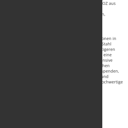
Spanien sowie Levistor aus Großbritannien und ZOOZ aus
Israel (gemeinsame Nominierung) wurden bei der
Preisverleihung am 11. Mai in Stockholm, Schweden,
ebenfalls gefeiert.
Auszeichnung für Stahlinnovationen
Mit dem Schwedischen Stahlpreis werden Innovationen in
den Bereichen Technologie, Zusammenarbeit und Stahl
ausgezeichnet, die zu einer besseren und nachhaltigeren
Welt beitragen. Der Gewinner erhält eine Urkunde, eine
Statuette des Bildhauers Jörg Jeschke und eine intensive
Medienpräsenz. In Verbindung mit dem Schwedischen
Stahlpreis 2023 wird SSAB 100.000 SEK an UNICEF spenden,
um deren Bemühungen zu unterstützen, Kindern und
Jugendlichen auf der ganzen Welt eine qualitativ hochwertige
Ausbildung und Lernmöglichkeiten zu bieten.
Quelle und Foto:
Swedish Steel Prize / SSAB AB