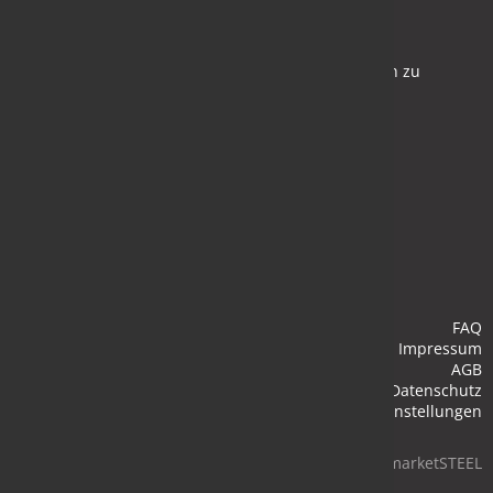
Newsletter
Bleiben Sie auf dem Laufenden und melden Sie sich zu
verschiedene Newsletter an.
Anmelden
FAQ
Impressum
AGB
Datenschutz
Cookie-Einstellungen
© 2026 marketSTEEL