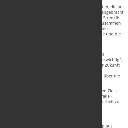
Das System besteht aus zwölf verformbaren Einheiten, die an
den Kupplungsschnittstellen des gesamten Zuges angebracht
sind. Bei einem Aufprall falten sich die Stahlprofile Strenx®
700 MC in den Einheiten wie eine Ziehharmonika zusammen
und absorbieren die Aufprallkraft in weniger als einer
Sekunde. Durch die Ableitung der ersten Kraftspitze und die
Minimierung aller weiteren Kraftspitzen wird die
Aufprallenergie kontrolliert abgebaut.
"Im Gegensatz zu Autos sind fast alle Zugkollisionen
Frontalzusammenstöße. Das macht unser System so wichtig",
sagt Danielsson. Für weitere Verbesserungen in der Zukunft
können die Energieverzehreinheiten mit Sensoren
ausgestattet werden, die noch mehr Informationen über die
Energieaufnahme liefern.
Mit ihrem innovativen System und ihrem ehrgeizigen Ziel -
keine unkontrollierten Entgleisungen durch Zugunfälle -
haben die Green Buffers das Potenzial, die Zugsicherheit zu
revolutionieren.
Die Zweitplatzierten
Die Zweitplatzierten DigJim aus Norwegen, Gestamp aus