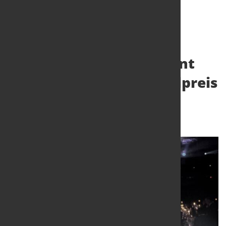
Green Buffers AB gewinnt
den Schwedischen Stahlpreis
2023
12. Mai 2023
von Hubert Hunscheidt