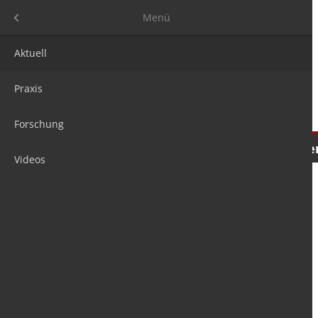
Menü
Menü
Aktuell
Praxis
Forschung
Nachrichten
Meinungen
Tre
Videos
is