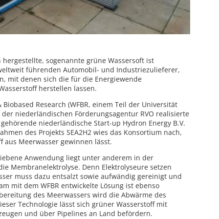
hergestellte, sogenannte grüne Wassersoft ist
 weltweit führenden Automobil- und Industriezulieferer,
en, mit denen sich die für die Energiewende
sserstoff herstellen lassen.
iobased Research (WFBR, einem Teil der Universität
 der niederländischen Förderungsagentur RVO realisierte
 gehörende niederländische Start-up Hydron Energy B.V.
Rahmen des Projekts SEA2H2 wies das Konsortium nach,
ff aus Meerwasser gewinnen lässt.
riebene Anwendung liegt unter anderem in der
die Membranelektrolyse. Denn Elektrolyseure setzen
ser muss dazu entsalzt sowie aufwändig gereinigt und
sam mit dem WFBR entwickelte Lösung ist ebenso
ufbereitung des Meerwassers wird die Abwärme des
dieser Technologie lässt sich grüner Wasserstoff mit
rzeugen und über Pipelines an Land befördern.