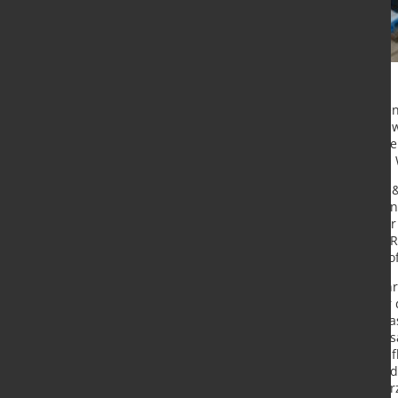
Nur der aus erneuerbaren Energien 
klimaneutral. Schaeffler, einer der
arbeitet deshalb gezielt an Lösung
erforderlichen Mengen an grünem Wa
Gemeinsam mit Wageningen Food & B
Wageningen) und mit Fördermitteln
das seit Sommer 2021 zu Schaeffler
dazu eine Machbarkeitsstudie: Im 
dass sich klimaneutraler Wassersto
Die Herausforderung für die besch
Aufbereitung des Meerwassers für 
hochreines Wasser voraus. Meerwas
gefiltert werden. Die dafür gemein
innovativ wie einleuchtend: Zur A
Elektrolyse-Prozesses genutzt. Mit 
Energie aus Offshore Wind Parks e