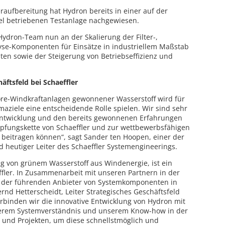
raufbereitung hat Hydron bereits in einer auf der
el betriebenen Testanlage nachgewiesen.
 Hydron-Team nun an der Skalierung der Filter-,
se-Komponenten für Einsätze in industriellem Maßstab
sten sowie der Steigerung von Betriebseffizienz und
äftsfeld bei Schaeffler
ore-Windkraftanlagen gewonnener Wasserstoff wird für
maziele eine entscheidende Rolle spielen. Wir sind sehr
r Entwicklung und den bereits gewonnenen Erfahrungen
fungskette von Schaeffler und zur wettbewerbsfähigen
beitragen können“, sagt Sander ten Hoopen, einer der
 heutiger Leiter des Schaeffler Systemengineerings.
g von grünem Wasserstoff aus Windenergie, ist ein
fler. In Zusammenarbeit mit unseren Partnern in der
r der führenden Anbieter von Systemkomponenten in
nd Hetterscheidt, Leiter Strategisches Geschäftsfeld
erbinden wir die innovative Entwicklung von Hydron mit
nserem Systemverständnis und unserem Know-how in der
 und Projekten, um diese schnellstmöglich und