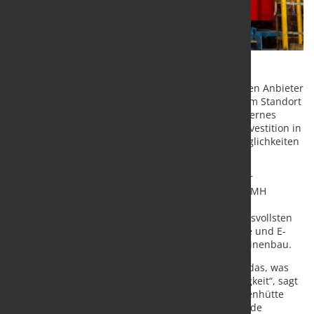
Die GMH Gruppe, einer der führenden europäischen Anbieter
von Stabstahl, Walzstahl und Rohstahl, hat an ihrem Standort
in Georgsmarienhütte offiziell ein neues, hochmodernes
Walzwerk eingeweiht. Die in Europa einzigartige Investition in
ein flexibles System eröffnet den Kunden neue Möglichkeiten
in Bezug auf Vielfalt, Qualität und Lieferleistung.
Der 26 Millionen Euro teure Ausbau ist ein weiterer
Meilenstein in der Modernisierungsstrategie der GMH
Gruppe und ermöglicht es dem Unternehmen,
maßgeschneiderte Stahllösungen für die anspruchsvollsten
Branchen anzubieten – von der Automobilindustrie und E-
Mobilität bis hin zu Energie, Bauwesen und Maschinenbau.
„Unser neues Walzwerk bietet den Kunden genau das, was
sie brauchen: Flexibilität, Präzision und Zuverlässigkeit“, sagt
Marc-Oliver Arnold, Plant Director der Georgsmarienhütte
GmbH. „Wir können jetzt schneller auf sich ändernde