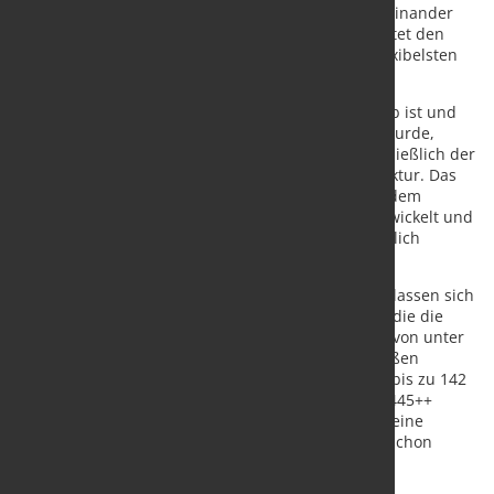
RSB 445++ –, die kombiniert oder unabhängig voneinander
betrieben werden können. Diese Konfiguration bietet den
Kunden der GMH Gruppe Zugang zu einem der flexibelsten
Produktionssysteme in Europa.
Während der RSB 370++ bereits seit 2001 in Betrieb ist und
2012 für eine Anstellung unter Last modernisiert wurde,
wurde der RSB 445++ komplett neu gebaut, einschließlich der
dafür erforderlichen und umfangreichen Infrastruktur. Das
maßgeschneiderte System wurde gemeinsam mit dem
Hersteller, der Friedrich Kocks GmbH & Co KG, entwickelt und
ermöglicht durch seine hohe Umformleistung deutlich
schnellere Produktionszyklen.
Die entscheidende Innovation: Beide Kocks-Blöcke lassen sich
flexibel kombinieren – eine technische Innovation, die die
Herstellung von Spezialstählen mit Durchmessern von unter
35 mm bis über 100 mm ermöglicht und einen großen
Größenbereich von 20 bis 130 mm (perspektivisch bis zu 142
mm) abdeckt. Darüber hinaus kann der neue RSB 445++
zwischen den beiden Walzlinien bewegt werden – eine
technische Meisterleistung, wiegt der Block allein schon
bereits 185 Tonnen. Und trotzdem dauert der
Positionswechsel nur wenige Minuten.