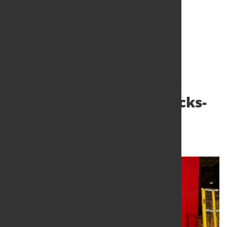
GMH Gruppe eröffnet
europaweit einzigartige
Walzstraße mit zwei Kocks-
Blöcken
20. Nov. 2025
von Hubert Hunscheidt