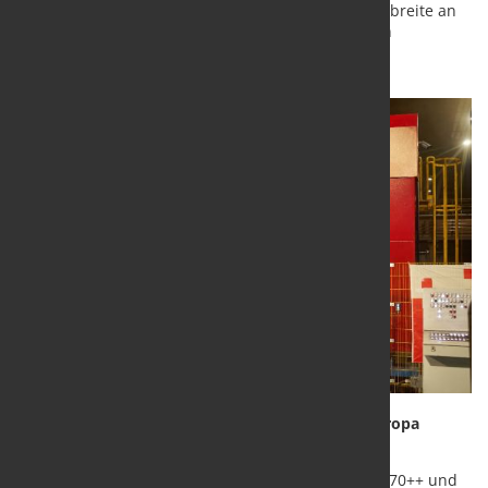
Marktanforderungen reagieren, eine größere Bandbreite an
Größen und Güten produzieren und bei minimalen
Ausfallzeiten eine gleichbleibend hohe Qualität
gewährleisten.“
Technologische Innovation mit Strahlkraft für Europa
Das Herzstück des neuen Walzwerks bilden zwei
leistungsstarke Drei-Scheiben-Walzgerüste – RSB 370++ und