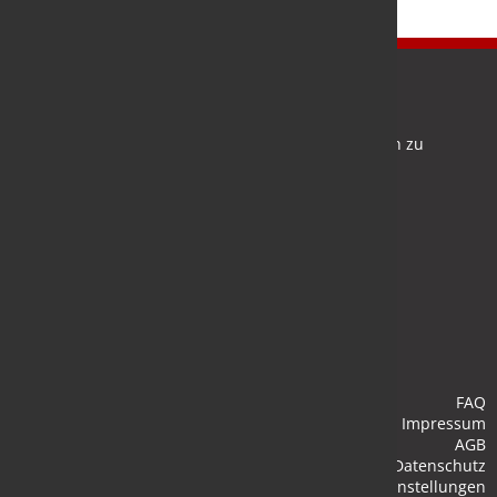
Newsletter
Bleiben Sie auf dem Laufenden und melden Sie sich zu
verschiedene Newsletter an.
Anmelden
FAQ
Impressum
AGB
Datenschutz
Cookie-Einstellungen