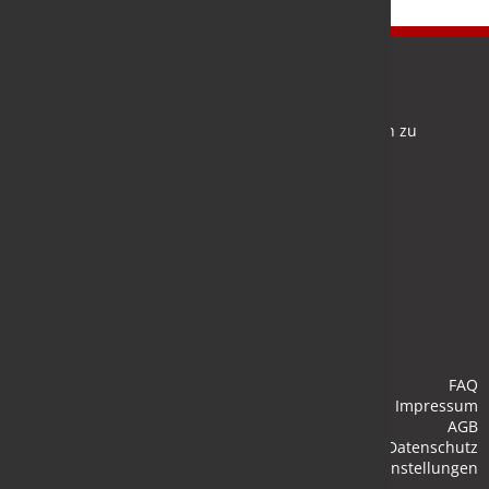
Newsletter
Bleiben Sie auf dem Laufenden und melden Sie sich zu
verschiedene Newsletter an.
Anmelden
FAQ
Impressum
AGB
Datenschutz
Cookie-Einstellungen