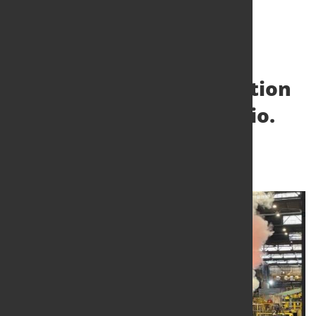
Globale Rohstahproduktion
sinkt im Juli auf 152,8 Mio.
Tonnen
22. Aug. 2024
von Hubert Hunscheidt