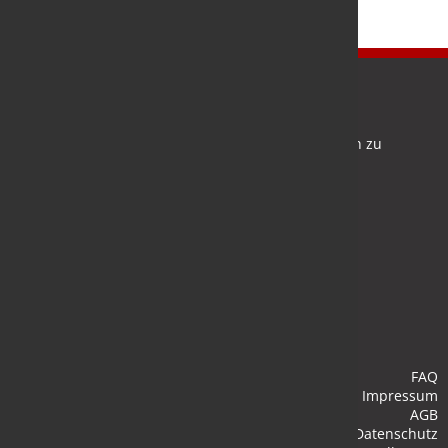
Newsletter
Bleiben Sie auf dem Laufenden und melden Sie sich zu
verschiedene Newsletter an.
Anmelden
FAQ
Impressum
AGB
Datenschutz