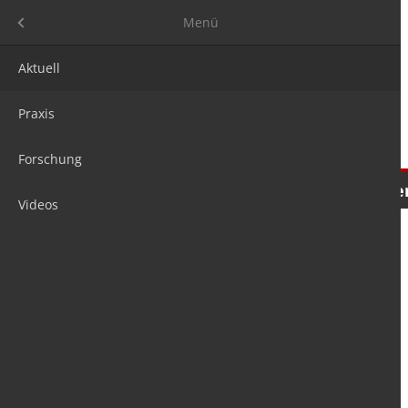
Menü
Menü
Aktuell
Praxis
Forschung
Nachrichten
Meinungen
Tre
Videos
is