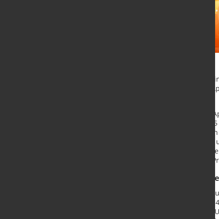
Die weltweite Rohstahlproduktion in
(worldsteel) berichten, betrug im 
im Vergleich zum Vorjahr.
Chinas Stahlerzeugung wuchs im Ap
Megatonnen. Japan produzierte 8,5
Megatonnen (minus 1,3 Prozent). In
Stahlproduktion schrumpfte leicht 
deutlichen Rückgang um 10,6 Prozen
Stahlerzeugung deutlich um 14,5 P
Ukraine weiter erholt, Brasilie
Auch in der Türkei stieg der Stahla
Megatonnen. Russland erzeugte 0,4 
Megatonnen, während sich in der Uk