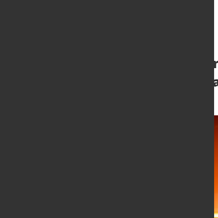
Globale Erzeugu
auf hohem Nive
23. Mai 2016
von Hans Diederichs