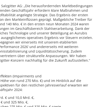
der Salzgitter AG: „Die herausfordernden Marktbedingungen
ufenden Geschäftsjahr erfordern klare Maßnahmen und
ofitabilität angelegte Strategie. Das Ergebnis der ersten
on den Markteinflüssen geprägt. Maßgebliche Treiber für
rund 140 Mio. € in den ersten neun Monaten 2024 waren
ungen im Geschäftsbereich Stahlverarbeitung. Dank der
iches Technologie und unserer Beteiligung an Aurubis
ausgeglichenes operatives Ergebnis vor Steuern erzielen.
egegnen wir einerseits mit unserem etablierten
rformance 2026‘ und andererseits mit weiteren
nisstabilisierung und Liquiditätssicherung. Zudem
vertretern über strukturelle Anpassungen. Wir haben
zgitter-Konzern nachhaltig für die Zukunft aufzustellen.“
effekten (Impairments und
 Höhe von rund 270 Mio. €) und im Hinblick auf die
pektiven für den restlichen Jahresverlauf erwarten wir
äftsjahr 2024:
d. € und 10,0 Mrd. €,
 € und 325 Mio. €,
schen 275 Mio. € und 325 Mio. € sowie