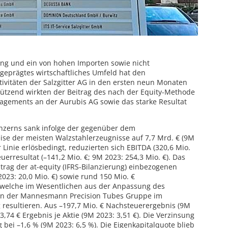
ng und ein von hohen Importen sowie nicht
geprägtes wirtschaftliches Umfeld hat den
tivitäten der Salzgitter AG in den ersten neun Monaten
tützend wirkten der Beitrag des nach der Equity-Methode
ngagements an der Aurubis AG sowie das starke Resultat
nzerns sank infolge der gegenüber dem
eise der meisten Walzstahlerzeugnisse auf 7,7 Mrd. € (9M
er Linie erlösbedingt, reduzierten sich EBITDA (320,6 Mio.
uerresultat (–141,2 Mio. €; 9M 2023: 254,3 Mio. €). Das
itrag der at-equity (IFRS-Bilanzierung) einbezogenen
023: 20,0 Mio. €) sowie rund 150 Mio. €
, welche im Wesentlichen aus der Anpassung des
en der Mannesmann Precision Tubes Gruppe im
 resultieren. Aus –197,7 Mio. € Nachsteuerergebnis (9M
3,74 € Ergebnis je Aktie (9M 2023: 3,51 €). Die Verzinsung
g bei –1,6 % (9M 2023: 6,5 %). Die Eigenkapitalquote blieb