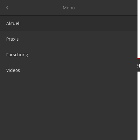
Menü
Menü
Aktuell
Praxis
Forschung
Nachrichten
Meinungen
Tre
Videos
is