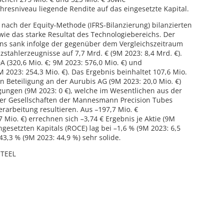
hresniveau liegende Rendite auf das eingesetzte Kapital.
 nach der Equity-Methode (IFRS-Bilanzierung) bilanzierten
ie das starke Resultat des Technologiebereichs. Der
ns sank infolge der gegenüber dem Vergleichszeitraum
zstahlerzeugnisse auf 7,7 Mrd. € (9M 2023: 8,4 Mrd. €).
A (320,6 Mio. €; 9M 2023: 576,0 Mio. €) und
M 2023: 254,3 Mio. €). Das Ergebnis beinhaltet 107,6 Mio.
n Beteiligung an der Aurubis AG (9M 2023: 20,0 Mio. €)
gungen (9M 2023: 0 €), welche im Wesentlichen aus der
r Gesellschaften der Mannesmann Precision Tubes
rarbeitung resultieren. Aus –197,7 Mio. €
Mio. €) errechnen sich –3,74 € Ergebnis je Aktie (9M
ngesetzten Kapitals (ROCE) lag bei –1,6 % (9M 2023: 6,5
43,3 % (9M 2023: 44,9 %) sehr solide.
STEEL