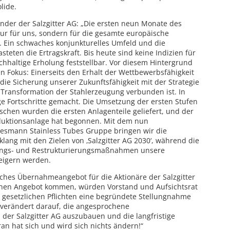
lide.
nder der Salzgitter AG: „Die ersten neun Monate des
ur für uns, sondern für die gesamte europäische
. Ein schwaches konjunkturelles Umfeld und die
teten die Ertragskraft. Bis heute sind keine Indizien für
hhaltige Erholung feststellbar. Vor diesem Hintergrund
n Fokus: Einerseits den Erhalt der Wettbewerbsfähigkeit
 die Sicherung unserer Zukunftsfähigkeit mit der Strategie
er Transformation der Stahlerzeugung verbunden ist. In
e Fortschritte gemacht. Die Umsetzung der ersten Stufen
schen wurden die ersten Anlagenteile geliefert, und der
duktionsanlage hat begonnen. Mit dem nun
esmann Stainless Tubes Gruppe bringen wir die
klang mit den Zielen von ‚Salzgitter AG 2030‘, während die
ungs- und Restrukturierungsmaßnahmen unsere
eigern werden.
ches Übernahmeangebot für die Aktionäre der Salzgitter
lchen Angebot kommen, würden Vorstand und Aufsichtsrat
 gesetzlichen Pflichten eine begründete Stellungnahme
nverändert darauf, die angesprochene
 der Salzgitter AG auszubauen und die langfristige
an hat sich und wird sich nichts ändern!“