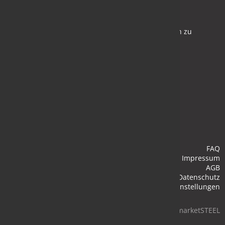
Newsletter
Bleiben Sie auf dem Laufenden und melden Sie sich zu
verschiedene Newsletter an.
Anmelden
FAQ
Impressum
AGB
Datenschutz
Cookie-Einstellungen
© 2026 marketSTEEL