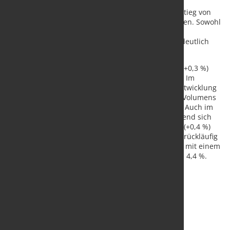
Geschäftsbereich Haustechnik konnte mit einem
Geschäftsvolumen von 124,7 Mio. € und einem Anstieg von
21,9 % gegenüber dem Vorjahr ebenfalls überzeugen. Sowohl
im ZR- und Streckengeschäft (+22,8 %) als auch im
Lagergeschäft (+10,3 %) konnte der Vorjahreswert deutlich
übertroffen werden.
Die Entwicklung der Bereiche Handwerk-Industrie (+0,3 %)
und Bau (+0,2 %) lag per April auf Vorjahresniveau. Im
Bereich Handwerk-Industrie wurde die negative Entwicklung
im Lagergeschäft (-7,7 %) durch einen Anstieg des Volumens
im ZR- und Streckengeschäft (+2,2 %) kompensiert. Auch im
Bereich Bau war die Entwicklung zweigeteilt. Während sich
das ZR- und Streckengeschäft auf Vorjahresniveau (+0,4 %)
bewegte, entwickelte sich das Lagergeschäft leicht rückläufig
(-2,0 %). Der Bereich TeamFaktor/Services verfehlte mit einem
Geschäftsvolumen von 420,4 Mio. € das Vorjahr um 4,4 %.
Quelle:
NORDWEST Handel AG
/ Foto: marketSTEEL