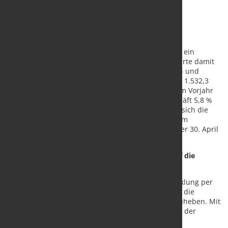
Der Vorstand berichtet über die Entwicklung des
Geschäftsvolumens per 30. April 2025 wie folgt:
Per 30. April 2025 erzielte der NORDWEST-Konzern ein
Geschäftsvolumen von 1.615,8 Mio. € und verbesserte damit
den Vorjahreswert um 3,3 %. Während sich das ZR- und
Streckengeschäft mit einem Geschäftsvolumen von 1.532,3
Mio. € und einem Anstieg von 3,9 % gegenüber dem Vorjahr
positiv entwickelte, lag das Volumen im Lagergeschäft 5,8 %
unter dem Vorjahresniveau. Weiterhin entwickelte sich die
Anzahl der angeschlossenen Fachhandelspartner im
Berichtszeitraum überaus positiv und belief sich per 30. April
2025 auf 1.283 (+31 ggü. 31. Dezember 2024).
Entwicklung des Geschäftsvolumens mit Blick auf die
Geschäftsbereiche:
Mit Blick auf die Geschäftsbereiche war die Entwicklung per
April insgesamt positiv. Dabei waren insbesondere die
Geschäftsbereiche Stahl und Haustechnik hervorzuheben. Mit
einem Geschäftsvolumen von 534,1 Mio. € übertraf der
Geschäftsbereich Stahl das Vorjahr um 9,8 %. Der