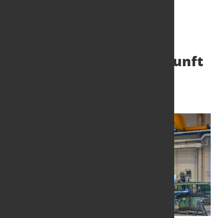
Gesamtmetall: Die Vernunft
hat endlich gesiegt!
4. März 2024
von Hubert Hunscheidt