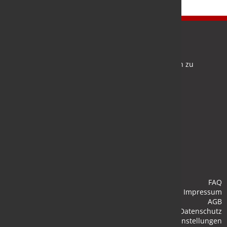
Newsletter
Bleiben Sie auf dem Laufenden und melden Sie sich zu
verschiedene Newsletter an.
Anmelden
FAQ
Impressum
AGB
Datenschutz
Cookie-Einstellungen