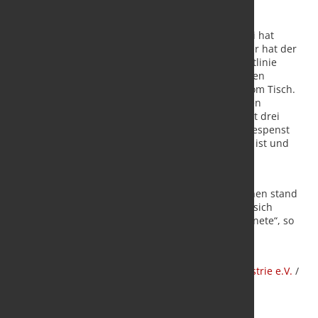
Gesamtmetall-Präsident Dr. Stefan Wolf: „Der Krimi hat
endlich ein Ende. Nach mehrwöchigem Hin und Her hat der
verkorkste Kompromisstext zur EU-Lieferkettenrichtlinie
erwartbar und richtigerweise keine Mehrheit bei den
Mitgliedstaaten gefunden. Damit ist der Entwurf vom Tisch.
Die Verhandler sollten das zum Anlass nehmen, den
bisherigen Ansatz grundlegend zu überdenken. Mit drei
Kommaänderungen macht man aus dem Schreckgespenst
keine gute Regulierung. Der zielführendere Ansatz ist und
bleibt ein Negativlistenansatz für Unternehmen.“
„Zum Glück hielt die FDP den massiven und
ungerechtfertigten Anfeindungen der letzten Wochen stand
und verteidigte die Enthaltung Deutschlands – die sich
eigentlich schon seit mehr als 15 Monaten abzeichnete“, so
Dr. Stefan Wolf weiter.
Quelle:
Gesamtmetall | Gesamtverband der
Arbeitgeberverbände der Metall- und Elektro-Industrie e.V.
/
Foto: marketSTEEL