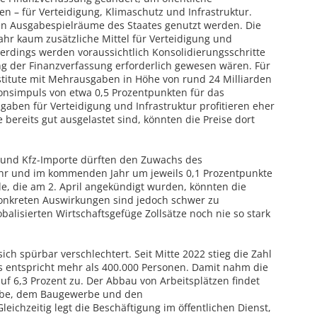
n – für Verteidigung, Klimaschutz und Infrastruktur.
rten Ausgabespielräume des Staates genutzt werden. Die
Jahr kaum zusätzliche Mittel für Verteidigung und
lerdings werden voraussichtlich Konsolidierungsschritte
g der Finanzverfassung erforderlich gewesen wären. Für
titute mit Mehrausgaben in Höhe von rund 24 Milliarden
nsimpuls von etwa 0,5 Prozentpunkten für das
aben für Verteidigung und Infrastruktur profitieren eher
 bereits gut ausgelastet sind, könnten die Preise dort
- und Kfz-Importe dürften den Zuwachs des
ahr und im kommenden Jahr um jeweils 0,1 Prozentpunkte
le, die am 2. April angekündigt wurden, könnten die
konkreten Auswirkungen sind jedoch schwer zu
obalisierten Wirtschaftsgefüge Zollsätze noch nie so stark
ich spürbar verschlechtert. Seit Mitte 2022 stieg die Zahl
s entspricht mehr als 400.000 Personen. Damit nahm die
uf 6,3 Prozent zu. Der Abbau von Arbeitsplätzen findet
rbe, dem Baugewerbe und den
leichzeitig legt die Beschäftigung im öffentlichen Dienst,