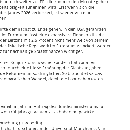
itsbereich weiter zu. Für die kommenden Monate gehen
rbeitslosigkeit zunehmen wird. Erst wenn sich die
 des Jahres 2026 verbessert, ist wieder von einer
hen.
ürfte demnächst zu Ende gehen. In den USA gefährden
t. Im Euroraum lässt eine expansivere Finanzpolitik die
der Leitzins mit 2,5 Prozent nicht mehr weit von seinem
 das fiskalische Regelwerk im Euroraum gelockert, werden
z für nachhaltige Staatsfinanzen wichtiger.
 einer Konjunkturschwäche, sondern hat vor allem
nicht durch eine bloße Erhöhung der Staatsausgaben
de Reformen umso dringlicher. So braucht etwa das
demografischen Wandel, damit die Lohnnebenkosten
eimal im Jahr im Auftrag des Bundesministeriums für
t. Am Frühjahrsgutachten 2025 haben mitgewirkt:
forschung (DIW Berlin)
 Wirtschaftsforschung an der Universität München e. V. in