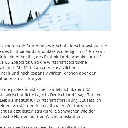
stizieren die führenden Wirtschaftsforschungsinstitute
 des Bruttoinlandsproduktes von lediglich 0,1 Prozent.
itute einen Anstieg des Bruttoinlandsprodukts um 1,3
ue US-Zollpolitik und die wirtschaftspolitische
schland. Die Mittel aus den zusätzlichen
 nach und nach expansiv wirken, drohen aber den
itionen zu verdrängen.
 die protektionistische Handelspolitik der USA
e wirtschaftliche Lage in Deutschland“, sagt Torsten
eibniz-Institut für Wirtschaftsforschung. „Zusätzlich
einem verstärkten internationalen Wettbewerb
icht zuletzt lasten strukturelle Schwächen wie der
atische Hürden auf den Wachstumskräften.“
 Finanzverfassung geändert, um öffentliche