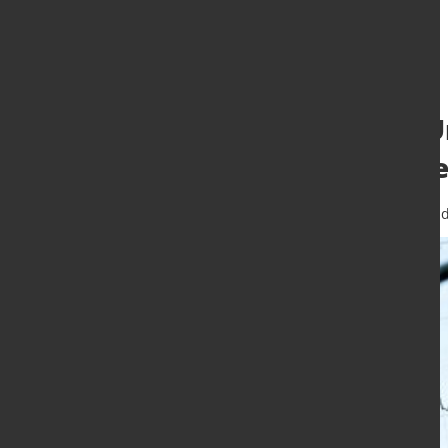
Geopolitischer U
Strukturreforme
10. Apr. 2025
von Hubert Hunscheid