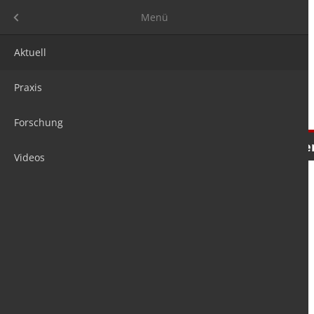
Menü
Menü
Aktuell
Praxis
Forschung
Nachrichten
Meinungen
Tre
Videos
is