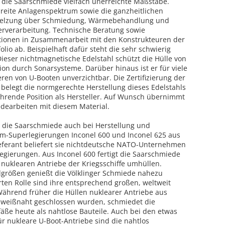
 die Saarschmiede vielfach unerreichte Maßstäbe.
breite Anlagenspektrum sowie die ganzheitlichen
hmelzung über Schmiedung, Wärmebehandlung und
terverarbeitung. Technische Beratung sowie
tionen in Zusammenarbeit mit den Konstrukteuren der
lio ab. Beispielhaft dafür steht die sehr schwierig
Dieser nichtmagnetische Edelstahl schützt die Hülle von
on durch Sonarsysteme. Darüber hinaus ist er für viele
en von U-Booten unverzichtbar. Die Zertifizierung der
elegt die normgerechte Herstellung dieses Edelstahls
hrende Position als Hersteller. Auf Wunsch übernimmt
earbeiten mit diesem Material.
t die Saarschmiede auch bei Herstellung und
om-Superlegierungen Inconel 600 und Inconel 625 aus
ieferant beliefert sie nichtdeutsche NATO-Unternehmen
gierungen. Aus Inconel 600 fertigt die Saarschmiede
 nuklearen Antriebe der Kriegsschiffe umhüllen.
lgrößen genießt die Völklinger Schmiede nahezu
erten Rolle sind ihre entsprechend großen, weltweit
ährend früher die Hüllen nuklearer Antriebe aus
chweißnaht geschlossen wurden, schmiedet die
äße heute als nahtlose Bauteile. Auch bei den etwas
ür nukleare U-Boot-Antriebe sind die nahtlos