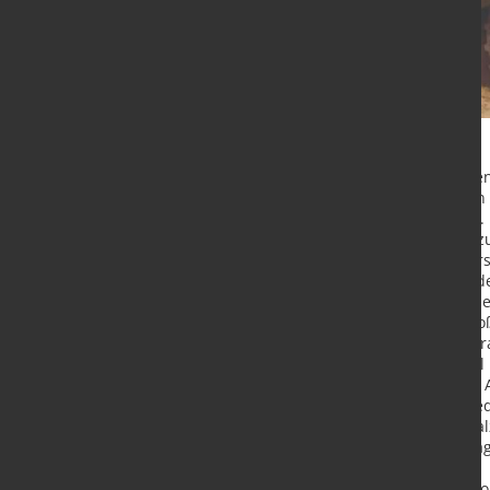
Kriegerische Auseinandersetzunge
veranlassen immer mehr Länder in 
Verteidigungsfähigkeit zu erhöhen
Wahrnehmung von Bedrohungen zu e
Deutschland und seine Partner vers
ihrer nationalen Existenz. Die mit
Nachfrage nach Panzern, klassisc
stellt die Rüstungsindustrie vor gr
Stahl- und Schmiedelösungen vertr
Rüstungshersteller auf Vormateria
Gruppe (SHS - Stahl-Holding-Saar): 
Aktiengesellschaft und Saarschmie
von Stahlherstellung, Grobblechwa
macht das Trio seit Jahren zu gefra
Dillinger liefert seit vielen Jahre