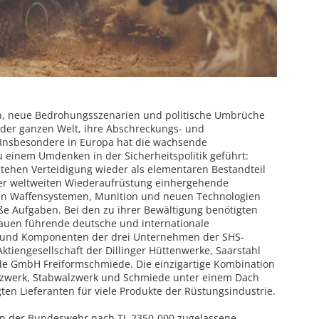
n, neue Bedrohungsszenarien und politische Umbrüche
der ganzen Welt, ihre Abschreckungs- und
. Insbesondere in Europa hat die wachsende
inem Umdenken in der Sicherheitspolitik geführt:
tehen Verteidigung wieder als elementaren Bestandteil
 der weltweiten Wiederaufrüstung einhergehende
hen Waffensystemen, Munition und neuen Technologien
oße Aufgaben. Bei den zu ihrer Bewältigung benötigten
auen führende deutsche und internationale
l und Komponenten der drei Unternehmen der SHS-
Aktiengesellschaft der Dillinger Hüttenwerke, Saarstahl
de GmbH Freiformschmiede. Die einzigartige Kombination
lzwerk, Stabwalzwerk und Schmiede unter einem Dach
gten Lieferanten für viele Produkte der Rüstungsindustrie.
n von der Bundeswehr nach TL 2350-000 zugelassene