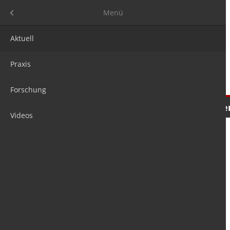
Menü
Menü
Aktuell
Praxis
Forschung
Nachrichten
Meinungen
Tre
Videos
is