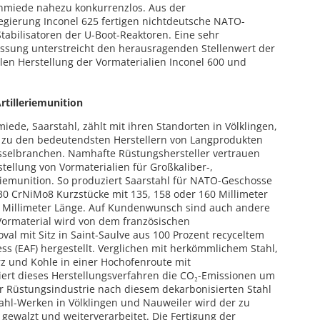
hmiede nahezu konkurrenzlos. Aus der
egierung Inconel 625 fertigen nichtdeutsche NATO-
abilisatoren der U-Boot-Reaktoren. Eine sehr
ssung unterstreicht den herausragenden Stellenwert der
en Herstellung der Vormaterialien Inconel 600 und
rtilleriemunition
iede, Saarstahl, zählt mit ihren Standorten in Völklingen,
 zu den bedeutendsten Herstellern von Langprodukten
lüsselbranchen. Namhafte Rüstungshersteller vertrauen
tellung von Vormaterialien für Großkaliber-,
eriemunition. So produziert Saarstahl für NATO-Geschosse
0 CrNiMo8 Kurzstücke mit 135, 158 oder 160 Millimeter
 Millimeter Länge. Auf Kundenwunsch sind auch andere
ormaterial wird von dem französischen
al mit Sitz in Saint-Saulve aus 100 Prozent recyceltem
ss (EAF) hergestellt. Verglichen mit herkömmlichem Stahl,
z und Kohle in einer Hochofenroute mit
ziert dieses Herstellungsverfahren die CO₂-Emissionen um
er Rüstungsindustrie nach diesem dekarbonisierten Stahl
tahl-Werken in Völklingen und Nauweiler wird der zu
gewalzt und weiterverarbeitet. Die Fertigung der