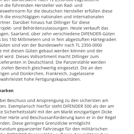
n die führenden Hersteller von Rad- und
swehrnorm für die deutschen Hersteller erfüllen diese
h die einschlägigen nationalen und internationalen
ner. Darüber hinaus hat Dillinger für diese
Projekt- und Behördenzulassungen. Heute verkauft das
ingen, Saarland, über zehn verschiedene DIFENDER-Güten
s bis 150 Millimetern und in fein abgestuften Härtegraden
Güten sind von der Bundeswehr nach TL 2350-0000
ge mit diesen Güten gebaut werden können und der
t wird. Dieses Vollsortiment macht Dillinger zum
ieferanten in Deutschland. Die Panzerstähle werden
 zivilen Bereich gleichwertig eingesetzt. Die an den
ingen und Dünkirchen, Frankreich, zugelassene
währleistet hohe Fertigungskapazitäten.
marken
 bei Beschuss und Ansprengung zu den sichersten am
ten. Exemplarisch hierfür steht DIFENDER 500 als der am
e Sicherheitsstahl mit der am Markt einzigartigen Dicke
eicher Härte und Beschussanforderung kann er in der Regel
rden. Diese geringere Grenzdicke ermöglicht
 rundum gepanzerter Fahrzeuge für den militärischen