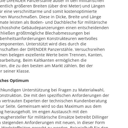
n die DIFENDER Panzerstähle außer in den militärischen
tlich größeren Breiten (über drei Meter) und Längen
für eine verschnittarme und somit kostenoptimierte
chen Wunschmaßen. Diese in Dicke, Breite und Länge
te leisten als Boden- und Dachbleche für militärische
eschosshohe Gebäudepanzerungen einen entscheidenden
rschließen größtmögliche Blechabmessungen bei
r Ebenheitsanforderungen Konstrukteuren wertvolles
omponenten. Unterstützt wird dies durch die
nschaften der DIFENDER Panzerstähle. Versuchsreihen
en belegen exzellente Werte beim Trennen, Kanten,
arbeitung. Beim Kaltkanten ermöglichen die
dien, die zu den besten am Markt zählen. Bei der
 seiner Klasse.
isches Optimum
fachkundigen Unterstützung bei Fragen zu Materialwahl,
nstruktion. Die mit den spezifischen Anforderungen der
en vertrauten Experten der technischen Kundenberatung
zur Seite. Gemeinsam wird so das Maximum aus dem
ung herausgeholt. Im engen Austausch mit den
ughersteller für militärische Einsätze betreibt Dillinger
n steigenden Anforderungen mit neuen, in dieser Form
 Werkstoffgüten gerecht zu werden. Beispielhaft für den