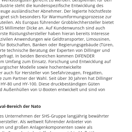
dustrie steht die kundenspezifische Entwicklung des
zeuge ausländischer Abnehmer. Der legierte höchstfeste
ignet sich besonders für Warmumformungsprozesse zur
teilen. Als Europas führender Grobblechhersteller bietet
u 25 Millimeter Dicke an. Auf Kundenwunsch sind auch
erste Rüstungshersteller haben hieran bereits Interesse
 zivilen Anwendungen wie Geldtransporter, Limousinen,
ür Botschaften, Banken oder Regierungsgebäude (Türen,
erte technische Beratung der Experten von Dillinger und
gefragt. In beiden Bereichen kommen DIFENDER
oßem Umfang zum Einsatz. Forschung und Entwicklung auf
lurgischer Modelle sowie hochentwickelte
r auch für Hersteller von Seefahrzeugen, Fregatten,
 zum Partner der Wahl. Seit über 30 Jahren hat Dillinger
e HY-80 und HY-100. Diese druckbeständigen Güten
nd Außenhüllen von U-Booten entwickelt und sind von
al-Bereich der Nato
eres Unternehmen der SHS-Gruppe langjährig bewährter
ersteller. Als weltweit führender Anbieter von
gen und großen Anlagenkomponenten sowie als