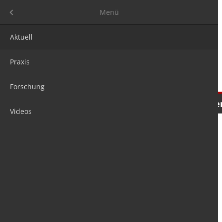
Menü
Menü
Aktuell
Praxis
Forschung
Nachrichten
Meinungen
Tre
Videos
is