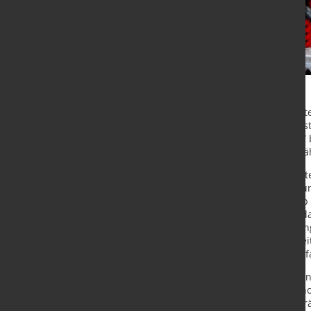
Ab sofort haben Schweißbegeistert
des Schweiß- und Solartechnikherst
innen können „24 Stunden/7 Tage“ 
Produktsortiment umfasst ausgewä
Ganz unabhängig von Öffnungszeite
www.shop.fronius.com für Bestellu
attraktiven Vorteilspaketen. Egal 
manuelle Schweißanwendung ist da
bestellbar. Detaillierte Beschreib
passenden Schweißsystems. Vielsei
umfangreiches Zubehör sind ebenfal
Zur Kontrolle und Steuerung von En
Solarlösungen im neuen Online-Sho
Gewerbe bis hin zu E-Auto Ladegerä