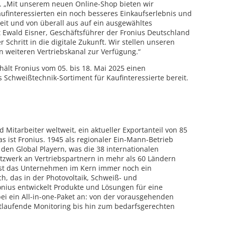
 „Mit unserem neuen Online-Shop bieten wir
finteressierten ein noch besseres Einkaufserlebnis und
zeit und von überall aus auf ein ausgewähltes
t Ewald Eisner, Geschäftsführer der Fronius Deutschland
r Schritt in die digitale Zukunft. Wir stellen unseren
weiteren Vertriebskanal zur Verfügung.“
ält Fronius vom 05. bis 18. Mai 2025 einen
Schweißtechnik-Sortiment für Kaufinteressierte bereit.
 Mitarbeiter weltweit, ein aktueller Exportanteil von 85
as ist Fronius. 1945 als regionaler Ein-Mann-Betrieb
den Global Playern, was die 38 internationalen
tzwerk an Vertriebspartnern in mehr als 60 Ländern
ist das Unternehmen im Kern immer noch ein
, das in der Photovoltaik, Schweiß- und
Fronius entwickelt Produkte und Lösungen für eine
ei ein All-in-one-Paket an: von der vorausgehenden
tlaufende Monitoring bis hin zum bedarfsgerechten