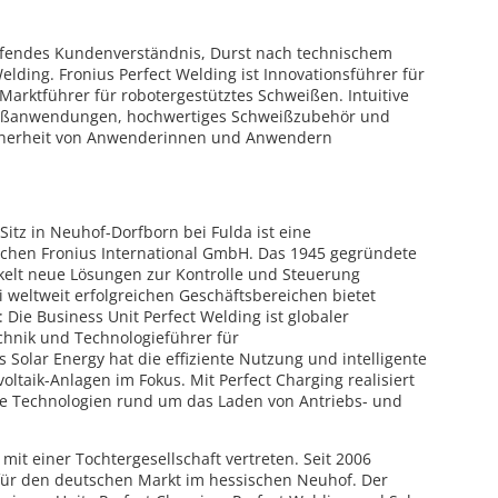
eifendes Kundenverständnis, Durst nach technischem
 Welding. Fronius Perfect Welding ist Innovationsführer für
arktführer für robotergestütztes Schweißen. Intuitive
eißanwendungen, hochwertiges Schweißzubehör und
Sicherheit von Anwenderinnen und Anwendern
itz in Neuhof-Dorfborn bei Fulda ist eine
ischen Fronius International GmbH. Das 1945 gegründete
elt neue Lösungen zur Kontrolle und Steuerung
ei weltweit erfolgreichen Geschäftsbereichen bietet
 Die Business Unit Perfect Welding ist globaler
chnik und Technologieführer für
Solar Energy hat die effiziente Nutzung und intelligente
ltaik-Anlagen im Fokus. Mit Perfect Charging realisiert
 Technologien rund um das Laden von Antriebs- und
 mit einer Tochtergesellschaft vertreten. Seit 2006
e für den deutschen Markt im hessischen Neuhof. Der