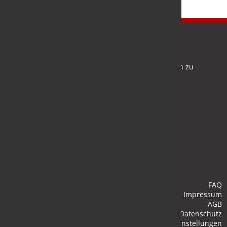
Newsletter
Bleiben Sie auf dem Laufenden und melden Sie sich zu
verschiedene Newsletter an.
Anmelden
FAQ
Impressum
AGB
Datenschutz
Cookie-Einstellungen