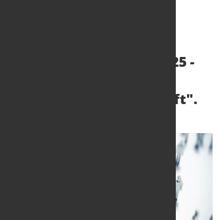
Frage des Monats 11/2025 -
Leserumfrage
"Investitionsbereitschaft".
5. Nov. 2025
von Dagmar Dieterle-Witte