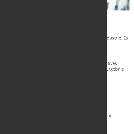
Frage des Monats
November 2025 - Leser-Umfrage
Umfrage 11/2025 - Investitions-Bereitschaft Stahlindustrie. Es
dauert nur 1 Minute.
Machen Sie mit. Nur so erhalten Sie ein repräsentatives
Ergebnis und sind Teil der Stahlbranche. Und das Ergebnis
ist kostenfrei für Sie.
hier gehts zur Umfrage
Die Ergebnisse finden Sie Anfang Dezember 2025 auf
marketSTEEL und in unserem Newsletter