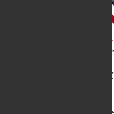
Frage des Monats
Oktober 2025 - L
Umfrage 10/2025 - Wie zufrieden sin
20 Sekunden.
Machen Sie mit. Nur so erhalten Sie
Stahlbranche. Und das Ergebnis ist k
hier gehts zur Umfrage
Die Ergebnisse finden Sie Anfang 