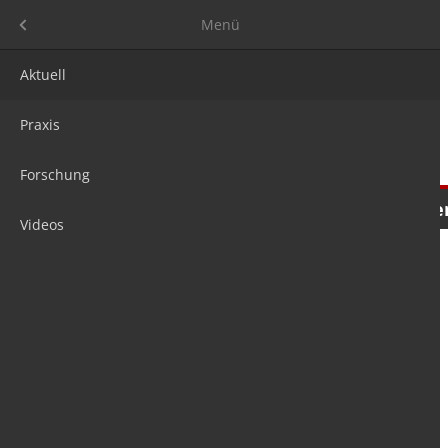
Menü
Menü
Aktuell
Praxis
Forschung
Nachrichten
Meinungen
Tre
Videos
is