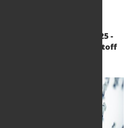
Frage des Monats 09/2025 -
Leserumfrage "Wasserstoff
in der Stahlbranche".
1. Sept. 2025
von Dagmar Dieterle-Witte