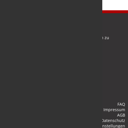
Newsletter
Bleiben Sie auf dem Laufenden und melden Sie sich zu
verschiedene Newsletter an.
Anmelden
FAQ
Impressum
AGB
Datenschutz
Cookie-Einstellungen