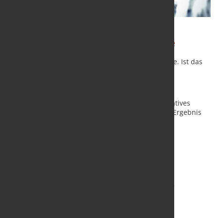
Frage des Monats
September 2025 - Leser-Umfrage
Umfrage 09/2025 - Wasserstoff in der Stahlindustrie. Ist das
realistisch?
Machen Sie mit. Nur so erhalten Sie ein repräsentatives
Ergebnis und sind Teil der Stahlbranche. Und das Ergebnis
ist kostenfrei für Sie.
hier gehts zur Umfrage
Die Ergebnisse finden Sie Anfang Oktober 2025 auf
marketSTEEL und in unserem Newsletter