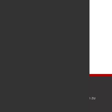
Newsletter
Bleiben Sie auf dem Laufenden und melden Sie sich zu
verschiedene Newsletter an.