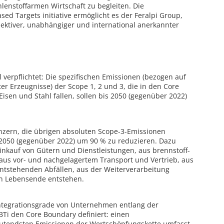
lenstoffarmen Wirtschaft zu begleiten. Die
ed Targets initiative ermöglicht es der Feralpi Group,
ktiver, unabhängiger und international anerkannter
l verpflichtet: Die spezifischen Emissionen (bezogen auf
 Erzeugnisse) der Scope 1, 2 und 3, die in den Core
Eisen und Stahl fallen, sollen bis 2050 (gegenüber 2022)
Konzern, die übrigen absoluten Scope-3-Emissionen
 2050 (gegenüber 2022) um 90 % zu reduzieren. Dazu
nkauf von Gütern und Dienstleistungen, aus brennstoff-
aus vor- und nachgelagertem Transport und Vertrieb, aus
ntstehenden Abfällen, aus der Weiterverarbeitung
en Lebensende entstehen.
Integrationsgrade von Unternehmen entlang der
BTi den Core Boundary definiert: einen
eutendsten Emissionen der Wertschöpfungskette umfasst