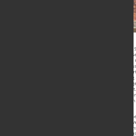
In den vergangenen Tagen hat die Sc
führende Organisation für die wiss
Klimazielen von Unternehmen, die n
des Konzerns für das Jahr 2050 wiss
anschließende unabhängige Bewertu
Weiterentwicklung einer langfristig
kurzfristigen Ziele (Near-Term Targ
Vergangenheit durch SBTi bestätigt
einmal mehr, dass der Konzern seine
Roadmap zu Netto-Null Emissionen 
Die SBTi, entstanden aus der Partn
Project), dem Global Compact der V
und dem WWF, zählt zu den wissensch
das Ziel, Unternehmen bei der Fest