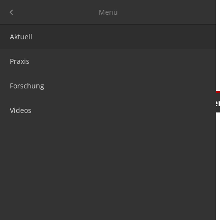
Menü
Menü
Aktuell
Praxis
Forschung
Nachrichten
Meinungen
Tre
Videos
is