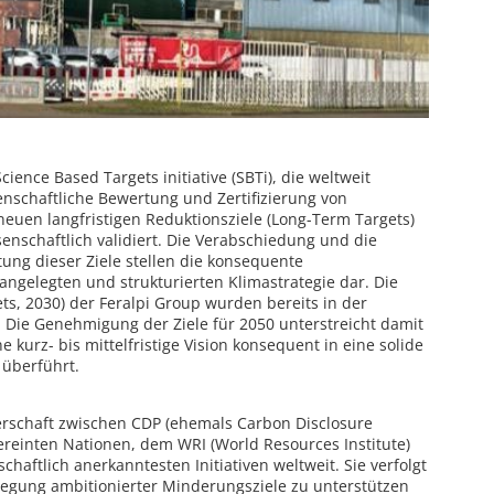
ience Based Targets initiative (SBTi), die weltweit
enschaftliche Bewertung und Zertifizierung von
euen langfristigen Reduktionsziele (Long-Term Targets)
enschaftlich validiert. Die Verabschiedung und die
ng dieser Ziele stellen die konsequente
 angelegten und strukturierten Klimastrategie dar. Die
ets, 2030) der Feralpi Group wurden bereits in der
. Die Genehmigung der Ziele für 2050 unterstreicht damit
 kurz- bis mittelfristige Vision konsequent in eine solide
überführt.
erschaft zwischen CDP (ehemals Carbon Disclosure
ereinten Nationen, dem WRI (World Resources Institute)
aftlich anerkanntesten Initiativen weltweit. Sie verfolgt
legung ambitionierter Minderungsziele zu unterstützen