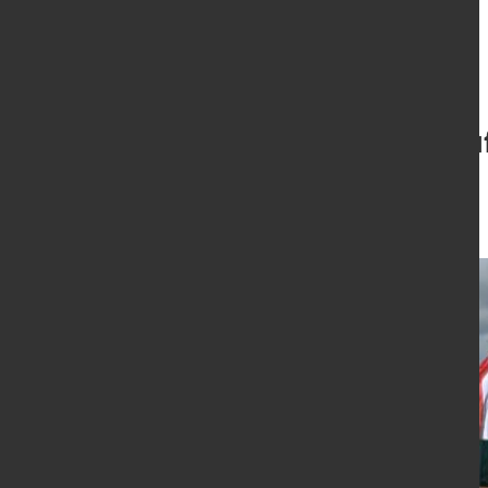
Feralpi Group a
bis 2050
8. Juli 2026
von Hubert Hunscheidt