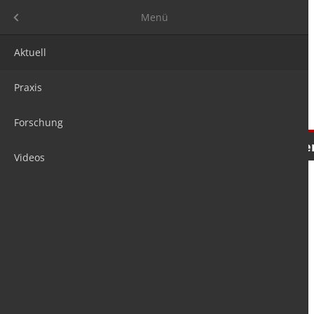
Menü
Menü
Aktuell
Praxis
Forschung
Nachrichten
Meinungen
Tre
Videos
is