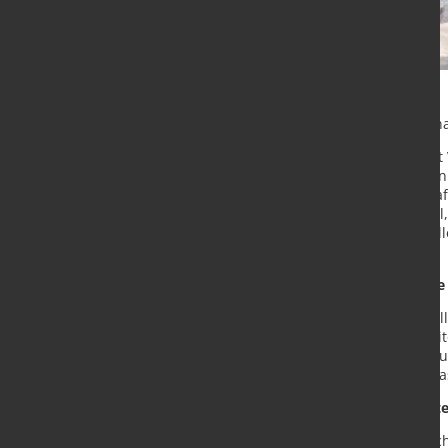
Welchen Stellenwert können sogena
Die EU will ab 2035 keine Autos m
Verhandlungen in der vergangenen 
Fuels geben. Die synthetischen Kra
oder Diesel, sind aber klimaneutral
vollständig aus erneuerbaren Quel
Technologie.
1. 1,2 Millionen neue Arbeitsplätz
Europaweit arbeiten derzeit 3,4 Mil
im Fahrzeugbau. Steigt die weltwei
auch E-Fuels gehören, können in E
Millionen neue Arbeitsplätze im M
2. Schon fünf Prozent E-Fuels hät
E-Fuels sind fast die einzige Mögli