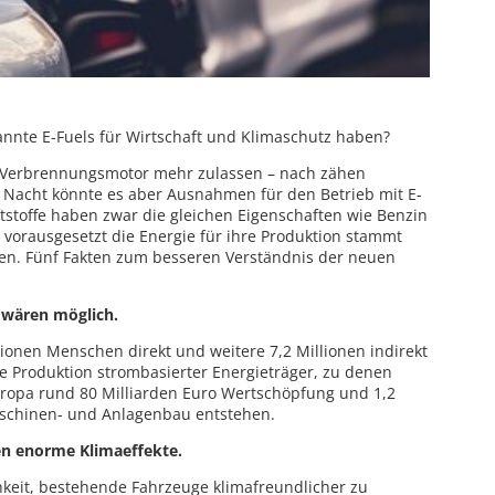
nnte E-Fuels für Wirtschaft und Klimaschutz haben?
it Verbrennungsmotor mehr zulassen – nach zähen
Nacht könnte es aber Ausnahmen für den Betrieb mit E-
ftstoffe haben zwar die gleichen Eigenschaften wie Benzin
, vorausgesetzt die Energie für ihre Produktion stammt
len. Fünf Fakten zum besseren Verständnis der neuen
e wären möglich.
lionen Menschen direkt und weitere 7,2 Millionen indirekt
te Produktion strombasierter Energieträger, zu denen
uropa rund 80 Milliarden Euro Wertschöpfung und 1,2
aschinen- und Anlagenbau entstehen.
ten enorme Klimaeffekte.
chkeit, bestehende Fahrzeuge klimafreundlicher zu