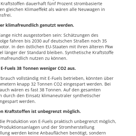
Kraftstoffen dauerhaft fünf Prozent strombasierte
den gleichen Klimaeffekt als wären alle Neuwagen in
sfrei.
ger klimafreundlich genutzt werden.
lange nicht ausgestorben sein: Schätzungen des
olge fahren bis 2030 auf deutschen Straßen noch 35
tor. In den östlichen EU-Staaten mit ihren älteren Pkw
el länger der Standard bleiben. Synthetische Kraftstoffe
limafreundlich nutzen zu können.
t E-Fuels 38 Tonnen weniger CO2 aus.
rbrauch vollständig mit E-Fuels betrieben, könnten über
ilometern knapp 32 Tonnen CO2 eingespart werden. Bei
rauch wären es fast 38 Tonnen. Auf den gesamten
 durch den Einsatz klimaneutraler synthetischer
ingespart werden.
n Kraftstoffen ist unbegrenzt möglich.
 die Produktion von E-Fuels praktisch unbegrenzt möglich,
 Produktionsanlagen und der Stromherstellung
ellung werden keine Anbauflächen benötigt, sondern