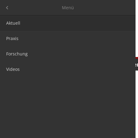
Menü
Menü
Aktuell
Praxis
Forschung
Nachrichten
Meinungen
Tre
Videos
is