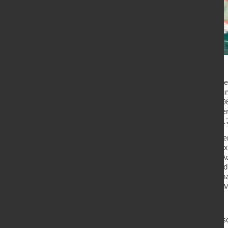
Wie das Statistische Bundesamt (Des
sanken die Exporte im Vergleich z
und die Importe nahmen um 12,4 % 
und saisonbereinigt um 1,4 % gege
Deutschland deutlich stärker um 9,
Im Dezember 2023 wurden kalender-
Milliarden Euro aus Deutschland ex
nach Deutschland importiert. Die 
einem Überschuss von 22,2 Milliar
saisonbereinigte Saldo der Außenha
Dezember 2022 hatte er bei +13,7 M
Außenhandel mit EU-Staaten
In die Mitgliedstaaten der Europä