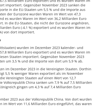
67,5 Milliarden Euro exportiert und es wurden Waren im
dort importiert. Gegenüber November 2023 sanken die
porte in die EU-Staaten um 5,5 % und die Importe aus
taaten der Eurozone wurden Waren im Wert von 47,3
t und es wurden Waren im Wert von 36,2 Milliarden Euro
ert. In die EU-Staaten, die nicht der Eurozone angehören,
iarden Euro (-4,1 %) exportiert und es wurden Waren im
%) von dort importiert.
n
rittstaaten) wurden im Dezember 2023 kalender- und
57,8 Milliarden Euro exportiert und es wurden Waren im
 diesen Staaten importiert. Gegenüber November 2023
aten um 3,5 % und die Importe von dort um 5,9 % ab.
en im Dezember 2023 in die Vereinigten Staaten. Dorthin
igt 5,5 % weniger Waren exportiert als im November
die Vereinigten Staaten auf einen Wert von 12,7
die Volksrepublik China sanken um 7,9 % auf 7,5 Milliarden
 Königreich gingen um 4,3 % auf 7,4 Milliarden Euro
mber 2023 aus der Volksrepublik China. Von dort wurden
n im Wert von 11,6 Milliarden Euro eingeführt, das waren