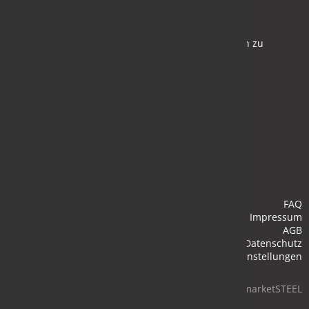
Newsletter
Bleiben Sie auf dem Laufenden und melden Sie sich zu
verschiedene Newsletter an.
Anmelden
FAQ
Impressum
AGB
Datenschutz
Cookie-Einstellungen
© 2026 marketSTEEL