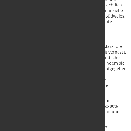
geplante Umstellung auf die EAF-Produktion voraussichtlich
fast verdoppeln wird. Die britische Regierung hat finanzielle
Unterstützung für die von Tata Steel in Port Talbot, Südwales,
und British Steel in Scunthorpe und Teesside geplante
Umstellung zugesagt.
Rennen um erneuerbare Energien
Der Branchenverband UK Steel erklärte jedoch im März, die
britische Regierung habe "eine goldene Gelegenheit verpasst,
sicherzustellen, dass die elektrifizierte, umweltfreundliche
Stahlproduktion in Großbritannien florieren kann", indem sie
ihre Pläne zur Schaffung eines Green Power Pools aufgegeben
habe. Das System, das in Frankreich, Italien und
Griechenland eingeführt wurde, zielt darauf ab, die
Stromkosten zu senken, indem billigere erneuerbare
Energiequellen bevorzugt werden.
UK Steel argumentiert, dass die Stahlproduzenten im
Vereinigten Königreich in den letzten zehn Jahren 60-80%
höhere Strompreise gezahlt haben als in Deutschland und
Frankreich.
Im Rahmen der Erneuerbare-Energien-Richtlinie der