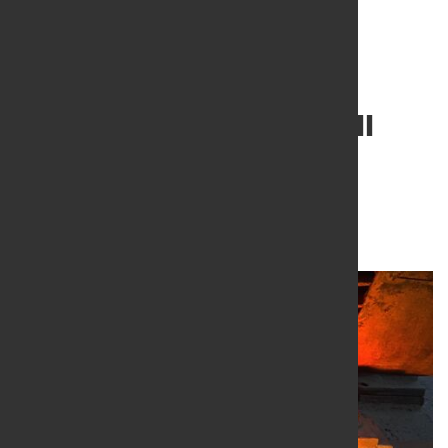
Europäischer Preisverfall
dämpft Nachfrage nach
grünem Stahl
21. März 2024
von Hubert Hunscheidt