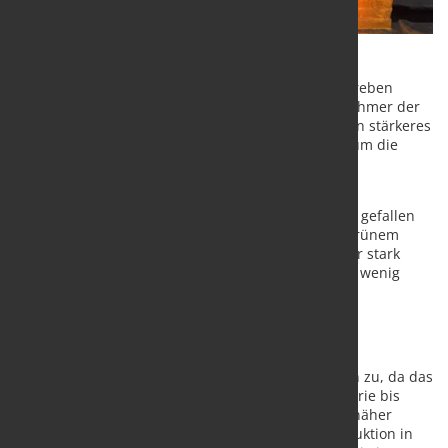
Der Automobil-, der Energie- und der Bausektor streben
weiterhin eine Netto-Null-Emission an. Viele Teilnehmer der
MEPS-Umfrage vom März gaben jedoch an, dass ein stärkeres
Engagement der Endverbraucher erforderlich ist, um die
Nachfrage nach grünem Stahl zu steigern.
Nachdem die Stahlpreise in der letzten von MEPS
ausgewerteten Handelsperiode früher als erwartet gefallen
waren, wurde deutlich, dass die Nachfrage nach grünem
Stahl zurückgeht. In der gegenwärtigen Phase einer stark
gedämpften Nachfrage haben die Endverbraucher wenig
Spielraum, den Preisaufschlag an ihre Kunden
weiterzugeben.
Grüne Stahlproduzenten setzen auf Energie
Investitionen in die grüne Stahlproduktion nehmen zu, da das
Ziel der Europäischen Kommission, die Stahlindustrie bis
2050 zu einem Netto-Null-Emittenten zu machen, näher
rückt. Neue Marktteilnehmer versuchen, ihre Produktion in