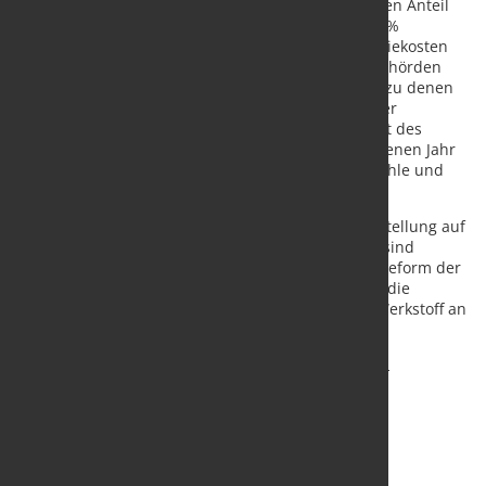
Europäischen Kommission hat die EU ihr Ziel für den Anteil
erneuerbarer Energien bis 2030 von 32 % auf 42,5 %
angehoben, was längerfristig zu niedrigeren Energiekosten
führen könnte. In Asien haben die chinesischen Behörden
kürzlich erklärt, dass nicht-fossile Energiequellen, zu denen
auch die Kernenergie gehört, inzwischen 50,9 % der
gesamten installierten Energieerzeugungskapazität des
Landes ausmachen. Dennoch entfielen im vergangenen Jahr
56,2 % des chinesischen Energieverbrauchs auf Kohle und
25,9 % auf nicht-fossile Brennstoffe.
Die Investitionen der Stahlproduzenten in die Umstellung auf
umweltfreundlichere Formen der Stahlerzeugung sind
beträchtlich. Letztlich dürfte der Wettlauf um die Reform der
Energiesektoren darüber entscheiden, wie schnell die
Preisaufschläge für grünen Stahl sinken und der Werkstoff an
Attraktivität gewinnt.
Quelle:
MEPS International Ltd.
/ Foto: marketSTEEL