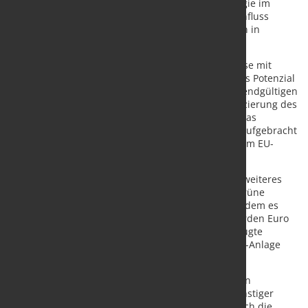
Regionen aufzubauen, in denen nicht-fossile Energie im
Überfluss vorhanden ist. Dies unterstreicht den Einfluss
erneuerbarer Energien und die hohen Stromkosten in
Europa.
H2 Green Steel wird sein Werk auf der grünen Wiese mit
Zugang zu schwedischer Wasserkraft errichten. Das Potenzial
des Unternehmens hat zur Unterzeichnung eines endgültigen
Kreditvertrags in Höhe von 4,2 Mrd. EUR zur Finanzierung des
Green Steel-Projekts geführt. Darüber hinaus hat das
Unternehmen 300 Millionen Euro an Eigenkapital aufgebracht
und einen Zuschuss von 250 Millionen Euro aus dem EU-
Innovationsfonds erhalten.
Im vergangenen Monat berichtete MEPS, dass ein weiteres
Start-up-Unternehmen, Hydnum Steel, das erste grüne
Stahlwerk auf der iberischen Halbinsel plant, nachdem es
sich Investitionen in Höhe von mehr als 1,65 Milliarden Euro
gesichert hat. Das Unternehmen wird vor Ort erzeugte
erneuerbare Energie nutzen, um den für seine DRI-Anlage
benötigten grünen Wasserstoff herzustellen.
Die Stahlhersteller im Vereinigten Königreich haben
Bedenken hinsichtlich der Verfügbarkeit kostengünstiger
Energie geäußert, da sich der Stromverbrauch durch die