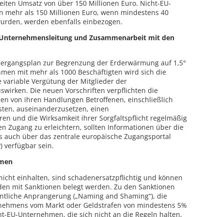
iten Umsatz von über 150 Millionen Euro. Nicht-EU-
 mehr als 150 Millionen Euro, wenn mindestens 40
 wurden, werden ebenfalls einbezogen.
der Unternehmensleitung und Zusammenarbeit mit den
rgangsplan zur Begrenzung der Erderwärmung auf 1,5°
men mit mehr als 1000 Beschäftigten wird sich die
ie variable Vergütung der Mitglieder der
swirken. Die neuen Vorschriften verpflichten die
n von ihren Handlungen Betroffenen, einschließlich
ten, auseinanderzusetzen, einen
 und die Wirksamkeit ihrer Sorgfaltspflicht regelmäßig
 Zugang zu erleichtern, sollten Informationen über die
s auch über das zentrale europäische Zugangsportal
) verfügbar sein.
smen
nicht einhalten, sind schadenersatzpflichtig und können
den mit Sanktionen belegt werden. Zu den Sanktionen
liche Anprangerung („Naming and Shaming“), die
nehmens vom Markt oder Geldstrafen von mindestens 5%
t-EU-Unternehmen, die sich nicht an die Regeln halten,