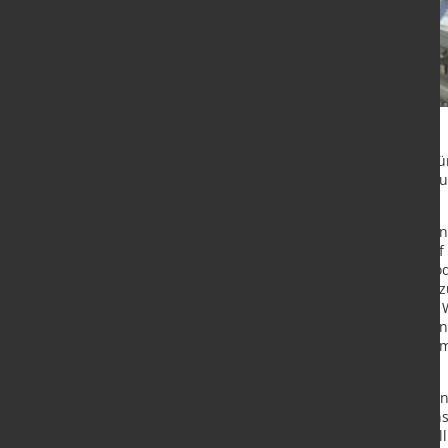
Das Parlament hat seine Position f
Integration von Menschenrechten
angenommen.
Mit den neuen Vorschriften würden 
Auswirkungen ihrer Tätigkeiten auf
Sklaverei, Umweltverschmutzung oder
erforderlichenfalls zu verhindern
Auswirkungen ihrer Partner in der
Umwelt bewerten, und zwar nicht 
mit dem Verkauf, dem Vertrieb, de
und anderen Bereichen.
Die neuen Vorschriften gelten für 
Branche, einschließlich Finanzdien
weltweiten Umsatz von über 40 Mill