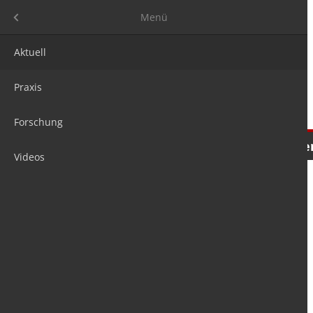
Menü
Menü
Aktuell
Praxis
Forschung
Nachrichten
Meinungen
Tre
Videos
is