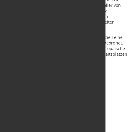
Brambilla bankrott und Fox Wire, der größte Hersteller von
Edelstahldraht in Großbritannien, musste Insolvenz
anmelden. Zusammen repräsentierten diese beiden
Unternehmen rund 10 bis 15 Prozent der europaweiten
Produktion von kalt gezogenem Edelstahldraht.
Erst im Dezember 2014 hat die EU-Kommission offiziell eine
Untersuchung bezüglich der indischen Exporte angeordnet.
„Das Fehlen einer zeitnahen Reaktion dürfte für europäische
Edelstahlproduzenten zu weiterem Verlust von Arbeitsplätzen
und Umsatz führen“, sagte Eggert.
Quelle:
Eurofer