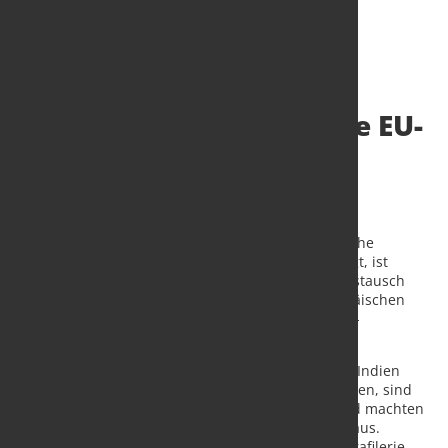
Eurofer fordert effektive EU-
Handelspolitik
22. Mai 2015
von Hans Diederichs
„Eine effektive EU-Handelspolitik, die die europäische
Industrie gegen unfaire Handelspraktiken verteidigt, ist
entscheidend dafür, wieder einen fairen Warenaustausch
herzustellen und die Funktionsfähigkeit der europäischen
Stahlindustrie aufrecht zu erhalten“, sagte Eurofer-
Generaldirektor Axel Eggert.
Obwohl z.B. auf kaltgezogenen Edelstahldraht aus Indien
Anti-Dumping-Maßnahmen und Importzölle entfallen, sind
die indischen Exporte in die EU 2014 gestiegen und machten
rund 17 Prozent der sichtbaren Stahlverwendung aus.
Gleichzeitig ging der italienische Drahthersteller Trafilerie