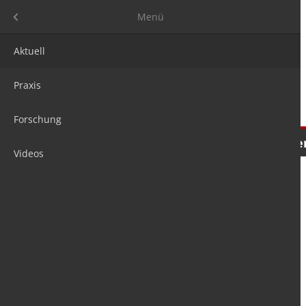
Menü
Menü
Aktuell
Praxis
Forschung
Nachrichten
Meinungen
Tre
Videos
is