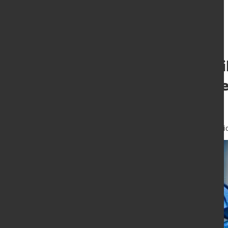
EU-Parlament wil
Sorgfaltsanford
vereinfachen
13. Nov. 2025
von Hubert Hunschei