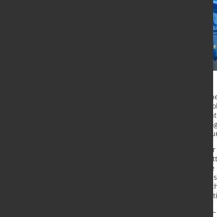
Das Europäische Parlament hat ei
in Europa künftig deutlich von bür
vereinfachte Nachhaltigkeitsberich
Sorgfaltsanforderungen, die bisl
Lieferkettenregelwerk diskutiert wu
Nach der neuen Position sollen nu
Beschäftigten und einem Jahresnett
detaillierte soziale und ökologisch
Taxonomie sollen ebenfalls auf dies
Berichtsstandards insgesamt versch
branchenspezifische Berichte künfti
Für die Stahl- und Metallindustrie –