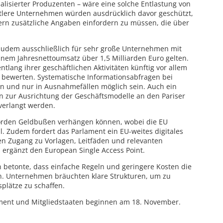
alisierter Produzenten – wäre eine solche Entlastung von
tlere Unternehmen würden ausdrücklich davor geschützt,
ern zusätzliche Angaben einfordern zu müssen, die über
 zudem ausschließlich für sehr große Unternehmen mit
inem Jahresnettoumsatz über 1,5 Milliarden Euro gelten.
tlang ihrer geschäftlichen Aktivitäten künftig vor allem
n bewerten. Systematische Informationsabfragen bei
len und nur in Ausnahmefällen möglich sein. Auch ein
n zur Ausrichtung der Geschäftsmodelle an den Pariser
 verlangt werden.
hörden Geldbußen verhängen können, wobei die EU
l. Zudem fordert das Parlament ein EU-weites digitales
en Zugang zu Vorlagen, Leitfäden und relevanten
s ergänzt den European Single Access Point.
n betonte, dass einfache Regeln und geringere Kosten die
en. Unternehmen bräuchten klare Strukturen, um zu
plätze zu schaffen.
ment und Mitgliedstaaten beginnen am 18. November.
.