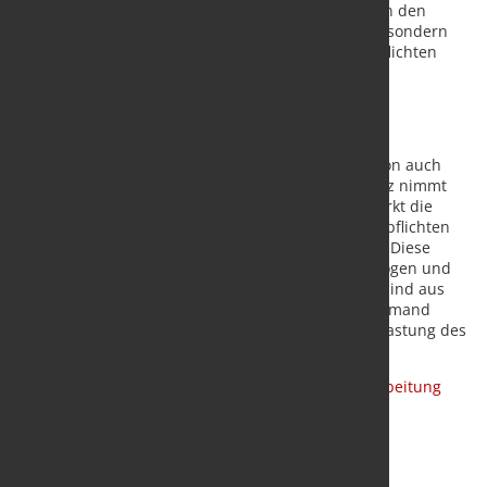
nicht nur diejenigen Unternehmen betroffen, die in den
direkten Anwendungsbereich des Gesetzes fallen, sondern
auch deren Lieferanten. Die Kunden reichen die Pflichten
einfach an sie weiter.“
Völlig überzogen: härtere Haftungsnormen,
Sorgfaltspflichten bis zum Kunden
Dabei verstärken die „Booster“ der Brüsseler Version auch
noch die Anforderungen: Das EU-Lieferkettengesetz nimmt
nicht nur den Mittelstand mit ins Visier und verstärkt die
Haftungsnormen. Es dehnt zusätzlich die Sorgfaltspflichten
über den Lieferantenkreis hinaus auf Kunden aus. Diese
weitere Zuspitzung hält Vietmeyer für völlig überzogen und
unrealistisch: „Die damit verbundenen Aufwände sind aus
Sicht der Unternehmen inakzeptabel, das kann niemand
leisten. Die Bundesregierung muss die weitere Belastung des
deutschen Mittelstands verhindern.“
Quelle:
Wirtschaftsverband Stahl- und Metallverarbeitung
(WSM)
/ Foto: marketSTEEL