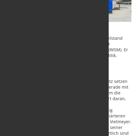
„Für den unter Druck stehenden industriellen Mittelstand
überschreitet das die Schmerzgrenze“, kritisiert der
Wirtschaftsverband Stahl- und Metallverarbeitung (WSM). Er
verlangt ein schnelles Eingreifen der deutschen Politik.
Unternehmen setzen gerade erst deutsches
Lieferkettengesetz mit hohem Aufwand um
Das seit Januar geltende deutsche Lieferkettengesetz setzen
die rund 5.000 Unternehmen der WSM-Branchen gerade mit
hohem bürokratischem Aufwand um. „Sie wissen um die
Bedeutung von Menschenrechten und arbeiten hart daran,
die Bedingungen zu erfüllen. Viele haben diesen
aufwendigen Prozess aber noch gar nicht vollständig
abgeschlossen, da kommt Brüssel schon mit noch härteren
Auflagen“, so WSM-Hauptgeschäftsführer Christian Vietmeyer.
Die Stahl und Metall verarbeitenden Unternehmen seiner
Branchen seien damit heillos überlastet. „Denn letztlich sind