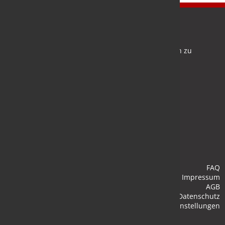
Newsletter
Bleiben Sie auf dem Laufenden und melden Sie sich zu
verschiedene Newsletter an.
Anmelden
FAQ
Impressum
AGB
Datenschutz
Cookie-Einstellungen