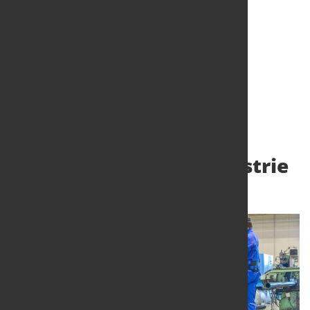
EU-Lieferkettengesetz
überschreitet
Schmerzgrenze der
mittelständischen Industrie
2. Juni 2023
von Hubert Hunscheidt