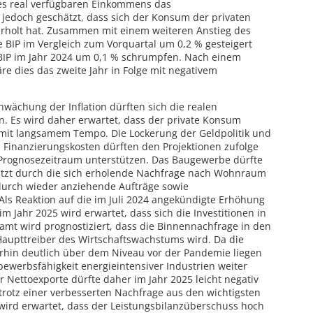
 des real verfügbaren Einkommens das
 jedoch geschätzt, dass sich der Konsum der privaten
erholt hat. Zusammen mit einem weiteren Anstieg des
e BIP im Vergleich zum Vorquartal um 0,2 % gesteigert
 BIP im Jahr 2024 um 0,1 % schrumpfen. Nach einem
re dies das zweite Jahr in Folge mit negativem
hwächung der Inflation dürften sich die realen
. Es wird daher erwartet, dass der private Konsum
mit langsamem Tempo. Die Lockerung der Geldpolitik und
 Finanzierungskosten dürften den Projektionen zufolge
m Prognosezeitraum unterstützen. Das Baugewerbe dürfte
ützt durch die sich erholende Nachfrage nach Wohnraum
s durch wieder anziehende Aufträge sowie
 Als Reaktion auf die im Juli 2024 angekündigte Erhöhung
im Jahr 2025 wird erwartet, dass sich die Investitionen in
mt wird prognostiziert, dass die Binnennachfrage in den
aupttreiber des Wirtschaftswachstums wird. Da die
erhin deutlich über dem Niveau vor der Pandemie liegen
ewerbsfähigkeit energieintensiver Industrien weiter
 Nettoexporte dürfte daher im Jahr 2025 leicht negativ
trotz einer verbesserten Nachfrage aus den wichtigsten
wird erwartet, dass der Leistungsbilanzüberschuss hoch