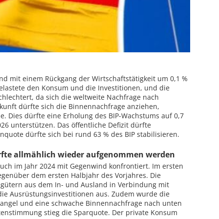
and mit einem Rückgang der Wirtschaftstätigkeit um 0,1 %
elastete den Konsum und die Investitionen, und die
hlechtert, da sich die weltweite Nachfrage nach
kunft dürfte sich die Binnennachfrage anziehen,
e. Dies dürfte eine Erholung des BIP-Wachstums auf 0,7
26 unterstützen. Das öffentliche Defizit dürfte
quote dürfte sich bei rund 63 % des BIP stabilisieren.
rfte allmählich wieder aufgenommen werden
auch im Jahr 2024 mit Gegenwind konfrontiert. Im ersten
egenüber dem ersten Halbjahr des Vorjahres. Die
gütern aus dem In- und Ausland in Verbindung mit
 die Ausrüstungsinvestitionen aus. Zudem wurde die
mangel und eine schwache Binnennachfrage nach unten
ntenstimmung stieg die Sparquote. Der private Konsum