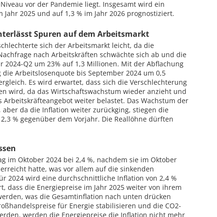
Niveau vor der Pandemie liegt. Insgesamt wird ein
 Jahr 2025 und auf 1,3 % im Jahr 2026 prognostiziert.
interlässt Spuren auf dem Arbeitsmarkt
hlechterte sich der Arbeitsmarkt leicht, da die
 Nachfrage nach Arbeitskräften schwächte sich ab und die
ahr 2024-Q2 um 23% auf 1,3 Millionen. Mit der Abflachung
 die Arbeitslosenquote bis September 2024 um 0,5
rgleich. Es wird erwartet, dass sich die Verschlechterung
ten wird, da das Wirtschaftswachstum wieder anzieht und
s Arbeitskräfteangebot weiter belastet. Das Wachstum der
aber da die Inflation weiter zurückging, stiegen die
2,3 % gegenüber dem Vorjahr. Die Reallöhne dürften
assen
 lag im Oktober 2024 bei 2,4 %, nachdem sie im Oktober
erreicht hatte, was vor allem auf die sinkenden
ür 2024 wird eine durchschnittliche Inflation von 2,4 %
ert, dass die Energiepreise im Jahr 2025 weiter von ihrem
werden, was die Gesamtinflation nach unten drücken
roßhandelspreise für Energie stabilisieren und die CO2-
en, werden die Energiepreise die Inflation nicht mehr