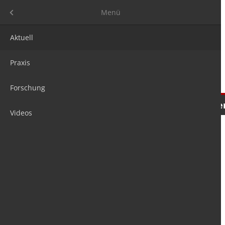
Menü
Menü
Aktuell
Praxis
Forschung
Nachrichten
Meinungen
Tre
Videos
is