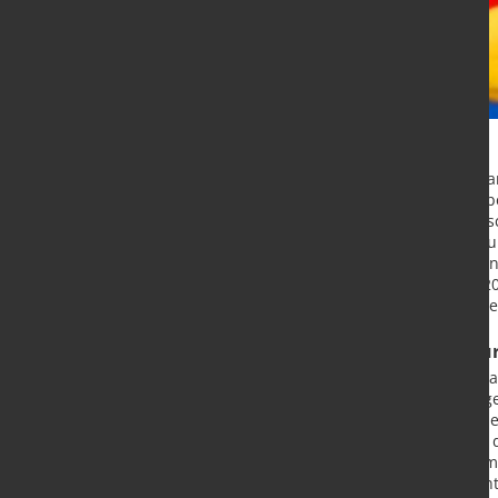
Für das Jahr 2024 wird in Deutschl
gerechnet. Die hohe Unsicherheit b
Handelsaussichten haben sich versc
Industriegütern abschwächte. In Zu
getrieben durch steigende Reallöhn
% im Jahr 2025 und 1,3 % im Jahr 20
zurückgehen und die Staatsschulden
Das Wirtschaftswachstum dü
Die deutsche Wirtschaft sieht sich 
Halbjahr schrumpfte er um 0,2 % g
schwache Nachfrage nach Industrie
hoher Unsicherheit wirkte sich auf
Bauwirtschaft durch Arbeitskräfte
gezogen. Bei tiefläufiger Konsume