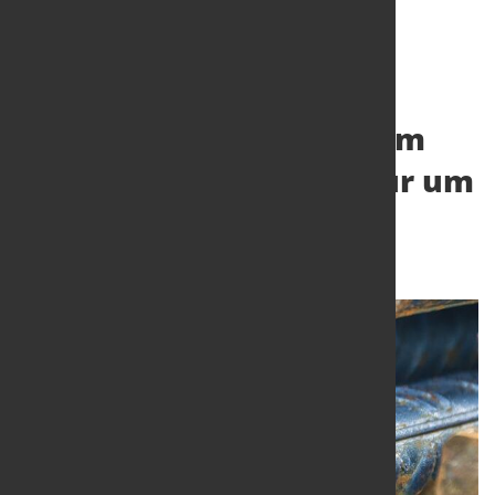
Erzeugerpreise steigen im
Juni durchschnittlich nur um
0,1 Prozent
20. Juli 2023
von Hubert Hunscheidt