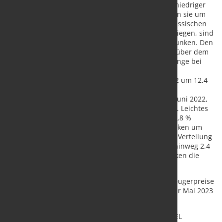
Energiepreise. Energie war im Juni 2023 um 5,0 % niedriger
als im Vorjahresmonat. Gegenüber Mai 2023 sanken sie um
0,2 %. Die Energiepreise waren nach Beginn des russischen
Angriffs auf die Ukraine im Februar 2022 stark gestiegen, sind
jedoch seit September 2022 wieder um 34,5 % gesunken. Den
höchsten Einfluss auf die Veränderungsrate gegenüber dem
Vorjahresmonat bei Energie hatten die Preisrückgänge bei
Strom. Die Preise für Strom fielen über alle
Abnehmergruppen betrachtet gegenüber Juni 2022 um 12,4
%, stiegen jedoch gegenüber Mai 2023 um 1,5 %.
Mineralölerzeugnisse waren 21,1 % billiger als im Juni 2022,
gegenüber Mai 2023 stiegen diese Preise um 0,3 %. Leichtes
Heizöl kostete 42,4 % weniger als ein Jahr zuvor (+2,8 %
gegenüber Mai 2023). Die Preise für Kraftstoffe sanken um
16,9 % (+0,7 % gegenüber Mai 2023). Erdgas in der Verteilung
kostete im Juni 2023 über alle Abnehmergruppen hinweg 2,4
% mehr als im Juni 2022. Gegenüber Mai 2023 sanken die
Erdgaspreise jedoch um 1,6 %.
Ohne Berücksichtigung von Energie waren die Erzeugerpreise
2,8 % höher als im Juni 2022 und sanken gegenüber Mai 2023
um 0,3 %.
Quelle:
Statistisches Bundesamt
/ Foto: marketSTEEL