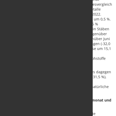
sanken sie um 0,9 %. Der Preisrückgang im Vorjahresvergleich
wurde vor allem durch die Preisentwicklung für Metalle
verursacht. Diese waren 10,6 % billiger als im Juni 2022.
Gegenüber dem Vormonat sanken die Metallpreise um 0,5 %.
Roheisen, Stahl und Ferrolegierungen kosteten 17,6 %
weniger als im Juni 2022. Die Preise für Betonstahl in Stäben
sanken im Vorjahresvergleich um 42,6 % (-6,8 % gegenüber
Mai 2023). Besonders stark sanken die Preise gegenüber Juni
2022 auch für Düngemittel und Stickstoffverbindungen (-32,0
%), allein gegenüber Mai 2023 sanken hier die Preise um 15,1
%. Holz war 28,9 % billiger als im Juni 2022,
Verpackungsmittel aus Holz 26,3 % und Sekundärrohstoffe
24,0 %.
Hohe Preissteigerungen gegenüber Juni 2022 gab es dagegen
bei Kalk und gebranntem Gips (+41,3 %), Zement (+31,5 %),
Hohlglas (+31,2 %) und Transportbeton (+26,3 %).
Industriegase kosteten 21,3 % mehr, Baukies und natürliche
Sande 18,5 %.
Rückgang der Energiepreise gegenüber Vorjahresmonat und
Vormonat
Stärker als die Preise für Vorleistungsgüter fielen die