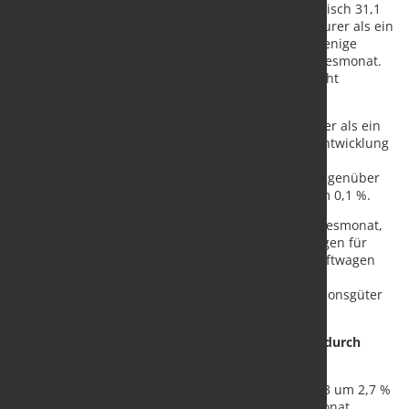
kosteten 35,9 % mehr als im Juni 2022, Schweinefleisch 31,1
%. Obst- und Gemüseerzeugnisse waren 19,8 % teurer als ein
Jahr zuvor, flüssige Milch und Rahm 15,5 %. Nur wenige
Produkte waren im Juni 2023 billiger als im Vorjahresmonat.
So kostete Butter 29,3 % weniger, die Preise für nicht
behandelte pflanzliche Öle sanken um 44,0 %.
Gebrauchsgüter waren im Juni 2023 um 6,7 % teurer als ein
Jahr zuvor, insbesondere bedingt durch die Preisentwicklung
bei Möbeln (+7,3 % gegenüber Juni 2022) und
Haushaltsgeräten (+7,1 % gegenüber Juni 2022). Gegenüber
Mai 2023 stiegen die Preise für Gebrauchsgüter um 0,1 %.
Investitionsgüter waren 6,3 % teurer als im Vorjahresmonat,
insbesondere verursacht durch die Preissteigerungen für
Maschinen (+7,8 % gegenüber Juni 2022) sowie Kraftwagen
und Kraftwagenteile (+5,6 % gegenüber Juni 2022).
Gegenüber Mai 2023 stiegen die Preise für Investitionsgüter
um 0,2 %.
Preisrückgänge bei Vorleistungsgütern vor allem durch
Preissenkungen bei Metallen
Die Preise für Vorleistungsgüter waren im Juni 2023 um 2,7 %
niedriger als ein Jahr zuvor. Gegenüber dem Vormonat