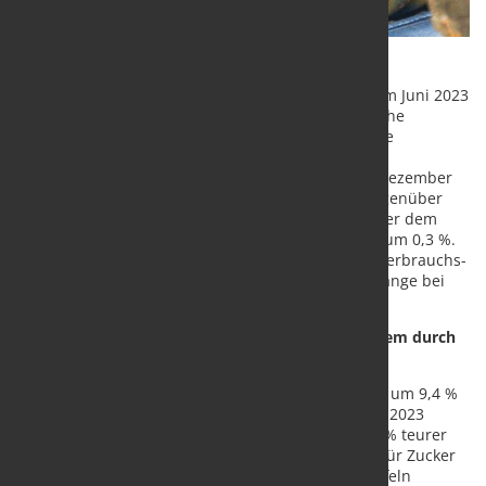
Die Erzeugerpreise gewerblicher Produkte waren im Juni 2023
um 0,1 % höher als im Juni 2022. Wie das Statistische
Bundesamt (Destatis) mitteilt, war das die geringste
Veränderung der Erzeugerpreise gegenüber einem
Vorjahresmonat seit Dezember 2020 (+0,2 % zum Dezember
2019). Im Mai 2023 hatte die Veränderungsrate gegenüber
dem Vorjahresmonat bei +1,0 % gelegen. Gegenüber dem
Vormonat sanken die Erzeugerpreise im Juni 2023 um 0,3 %.
Starken Preisanstiegen im Vorjahresvergleich bei Verbrauchs-
und Gebrauchsgütern standen kräftige Preisrückgänge bei
Vorleistungsgütern und Energie gegenüber.
Starker Preisanstieg bei Verbrauchsgütern vor allem durch
Preissteigerungen für Nahrungsmittel
Die Preise für Verbrauchsgüter waren im Juni 2023 um 9,4 %
höher als im Juni 2022 und stiegen gegenüber Mai 2023
geringfügig um 0,1 %. Nahrungsmittel waren 11,1 % teurer
als im Vorjahr. Besonders stark stiegen die Preise für Zucker
(+91,2 % gegenüber Juni 2022). Verarbeitete Kartoffeln