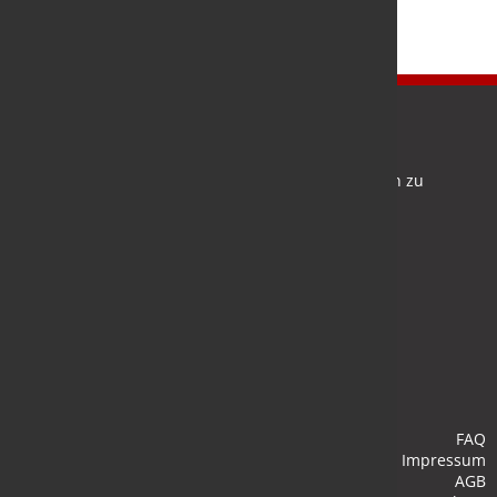
Newsletter
Bleiben Sie auf dem Laufenden und melden Sie sich zu
verschiedene Newsletter an.
Anmelden
FAQ
Impressum
AGB