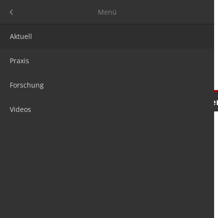
Menü
Menü
Aktuell
Praxis
Forschung
Nachrichten
Meinungen
Tre
Videos
is