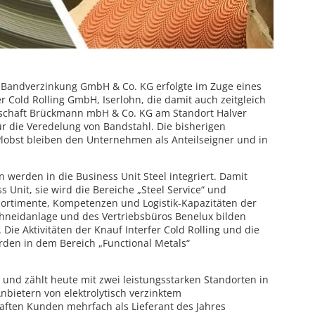
n Bandverzinkung GmbH & Co. KG erfolgte im Zuge eines
r Cold Rolling GmbH, Iserlohn, die damit auch zeitgleich
lschaft Brückmann mbH & Co. KG am Standort Halver
ür die Veredelung von Bandstahl. Die bisherigen
Plobst bleiben den Unternehmen als Anteilseigner und in
.
n werden in die Business Unit Steel integriert. Damit
s Unit, sie wird die Bereiche „Steel Service“ und
Sortimente, Kompetenzen und Logistik-Kapazitäten der
schneidanlage und des Vertriebsbüros Benelux bilden
 Die Aktivitäten der Knauf Interfer Cold Rolling und die
erden in dem Bereich „Functional Metals“
und zählt heute mit zwei leistungsstarken Standorten in
bietern von elektrolytisch verzinktem
aften Kunden mehrfach als Lieferant des Jahres