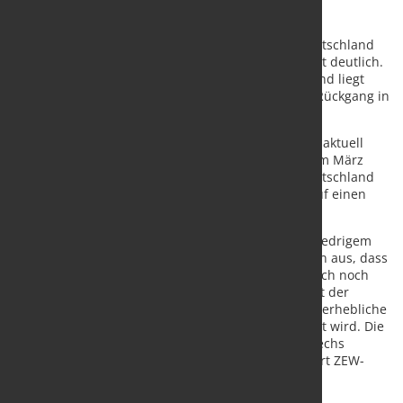
Die Einschätzung der konjunkturellen Lage für Deutschland
verschlechtert sich in der aktuellen Umfrage erneut deutlich.
Der Wert des Lageindikators sinkt um 9,4 Punkte und liegt
damit bei minus 30,8 Punkten. Dies ist der zweite Rückgang in
Folge seit Beginn des Kriegs in der Ukraine.
Erwartungen und Lageeinschätzungen stellen sich aktuell
ähnlich dar, wie zu Beginn der Corona-Pandemie im März
2020. Die Erwartungen für die Inflationsrate in Deutschland
sinken in der aktuellen Umfrage um 43,4 Punkte auf einen
Wert von 26,8 Punkten.
„Die ZEW-Konjunkturerwartungen verharren auf niedrigem
Niveau. Die Expertinnen und Experten gehen davon aus, dass
die aktuelle wirtschaftliche Lage schlecht ist und sich noch
weiter verschlechtern wird. Ein kleiner Lichtblick ist der
Rückgang der Inflationserwartungen, wodurch der erhebliche
Anstieg des Vormonats etwa zur Hälfte kompensiert wird. Die
Aussicht auf eine Stagflation in den kommenden sechs
Monaten besteht jedoch nach wie vor“, kommentiert ZEW-
Präsident Prof. Achim Wambach, PhD die aktuellen
Erwartungen.