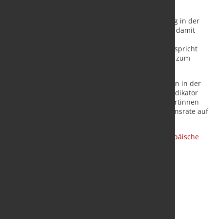
Die Erwartungen der Finanzmarktexpertinnen und
Finanzmarktexperten an die Konjunkturentwicklung in der
Eurozone sinken im April um 4,3 Punkte. Sie liegen damit
aktuell bei minus 43,0 Punkten. Der neue Wert des
Lageindikators beträgt minus 28,5 Punkte. Dies entspricht
einem Rückgang des Lageindikators um 6,6 Punkte zum
Vormonat.
Die Inflationserwartungen für das Eurogebiet sinken in der
aktuellen Umfrage um 43,6 Punkte. Der Inflationsindikator
liegt damit bei 25,9 Punkten. 47,5 Prozent der Expertinnen
und Experten gehen von einem Anstieg der Inflationsrate auf
Sicht von sechs Monaten aus
Quelle und Grafik:
ZEW – Leibniz-Zentrum für Europäische
Wirtschaftsforschung GmbH