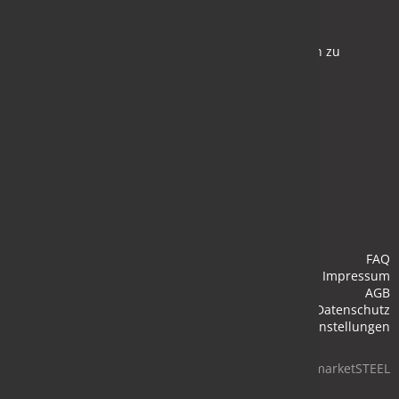
Newsletter
Bleiben Sie auf dem Laufenden und melden Sie sich zu
verschiedene Newsletter an.
Anmelden
FAQ
Impressum
AGB
Datenschutz
Cookie-Einstellungen
© 2026 marketSTEEL