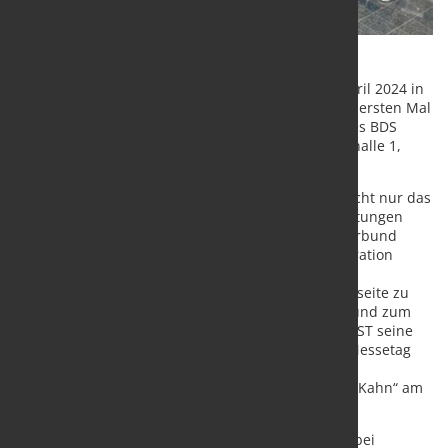
Bei der diesjährigen Messe vom 15. bis zum 19. April 2024 in
Düsseldorf nimmt der Geschäftsbereich Stahl zum ersten Mal
auch als Austeller teil – am Gemeinschaftsstand des BDS
(Bundesverband Deutscher Stahlhandel) in Messehalle 1,
Stand A59.
NORDWEST repräsentiert auf der Messe vor Ort nicht nur das
Verbundunternehmen selbst mit seinen Dienstleistungen
und Lösungskonzepten, sondern auch den Stahlverbund
PHOENIX und die europäische Stahleinkaufskooperation
astedis. Ziel des NORDWEST-Stahlteams ist es, die
bestehenden Kontakte auf Hersteller- und Händlerseite zu
vertiefen und neue Partnerschaften zur Industrie und zum
Fachgroßhandel zu initiieren. Hierzu lädt NORDWEST seine
Fachhandels- und Lieferantenpartner am dritten Messetag
zum stimmungsvollen Get-together bei einer
Abendveranstaltung auf dem Eventschiff „Fischers Kahn“ am
Rheinufer ein.
Ein weiteres Event hat der Geschäftsbereich Stahl bei