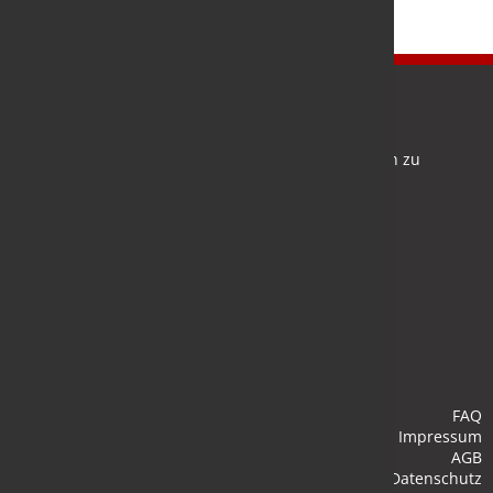
Newsletter
Bleiben Sie auf dem Laufenden und melden Sie sich zu
verschiedene Newsletter an.
Anmelden
FAQ
Impressum
AGB
Datenschutz