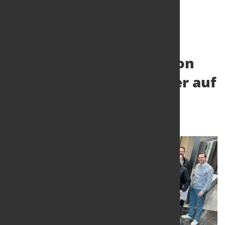
Erstmalige Teilnahme von
NORDWEST als Aussteller auf
der wire & Tube
25. März 2024
von Hubert Hunscheidt