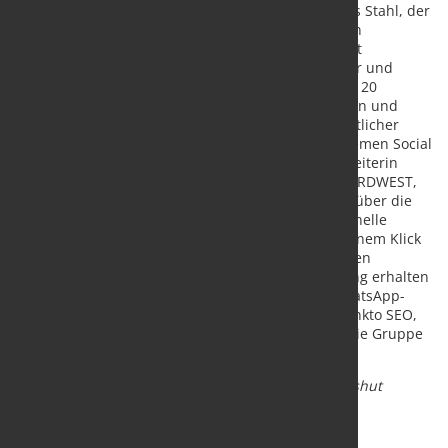
NORDWEST kürzlich veranstaltet. Der Zukunftskreis Stahl, der
Zusammenschluss der Jungunternehmer unter den
Fachhandelspartnern, kam im bayrischen Landshut
zusammen. Gastgeber war der Fachhandelspartner und
Stahlhändler Gerhard Mann GmbH & Co. KG. Rund 20
Teilnehmer trafen sich dort, um sich auszutauschen und
gemeinsam über Potenziale zu sprechen. Ein inhaltlicher
Schwerpunkt des Treffens waren die wichtigen Themen Social
Media und SEO. Astrid Sassen, Geschäftsbereichsleiterin
Marketing & Unternehmenskommunikation bei NORDWEST,
berichtete in einem Impulsvortrag unter anderem über die
neue Dienstleistung, bei der NORDWEST professionelle
Postings liefert, den die Fachhandelspartner mit einem Klick
auf ihren Instagram, Facebook und LinkedIn-Kanälen
ausspielen können. Weitere fachliche Unterstützung erhalten
die Handelspartner bei der DSGVO-konformen WhatsApp-
Nutzung für die Kundenkommunikation und in punkto SEO,
um ihre Websites zu optimieren. Den Abend ließ die Gruppe
in einem Brauhaus in Landshut ausklingen.
Bildtext:
Treffen des Zukunftskreises Stahl in Landshut
Quelle und Foto:
NORDWEST Handel AG