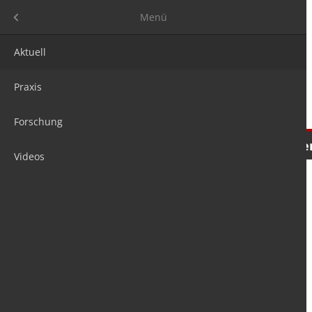
Menü
Menü
Aktuell
Praxis
Forschung
Nachrichten
Meinungen
Tre
Videos
is