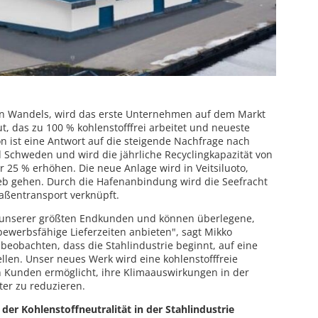
nen Wandels, wird das erste Unternehmen auf dem Markt
ut, das zu 100 % kohlenstofffrei arbeitet und neueste
ion ist eine Antwort auf die steigende Nachfrage nach
d Schweden und wird die jährliche Recyclingkapazität von
25 % erhöhen. Die neue Anlage wird in Veitsiluoto,
ieb gehen. Durch die Hafenanbindung wird die Seefracht
raßentransport verknüpft.
he unserer größten Endkunden und können überlegene,
bewerbsfähige Lieferzeiten anbieten", sagt Mikko
beobachten, dass die Stahlindustrie beginnt, auf eine
llen. Unser neues Werk wird eine kohlenstofffreie
n Kunden ermöglicht, ihre Klimaauswirkungen in der
er zu reduzieren.
l der Kohlenstoffneutralität in der Stahlindustrie