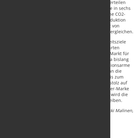
internationalen Standards basierenden Skalen unterteilen
kohlenstoffarme Edelstahl- und Aluminiumprodukte in sechs
materialspezifische Kategorien, die jeweils sämtliche CO2-
Emissionen von der Rohstoffgewinnung bis zur Produktion
berücksichtigen. So können Kunden die CO2-Bilanz von
Produkten einfach und zuverlässig erkennen und vergleichen.
Outokumpu hat sich selbst ehrgeizige Nachhaltigkeitsziele
gesteckt und setzt mit seiner im Juni 2022 eingeführten
Produktlinie Circle Green neue Maßstäbe auf dem Markt für
Edelstahl. Circle Green ist ein weltweites Novum, da bislang
keinem anderen Hersteller eine vergleichbar emissionsarme
Produktion von Edelstahl gelungen ist – rechnet man die
gesamte Klimabilanz von der Rohstoffgewinnung bis zum
Ende der Produktionskette mit ein. Outokumpu ist stolz auf
die Platzierung in der „Prime“-Kategorie der Klöckner-Marke
Nexigen®. Circle Green ist ab sofort erhältlich und wird die
Dekarbonisierung der Stahlbranche weiter vorantreiben.
Quelle und Foto:
Klöckner & Co.
/ Bildtext (v.l.):
Heikki Malinen,
Outokumpu, und Guido Kerkhoff, Klöckner & Co.