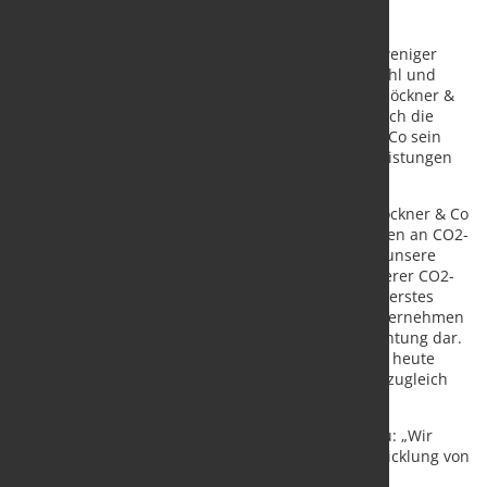
Das neue Produkt „Circle Green“ kommt mit 92 % weniger
CO2-Emissionen aus als durchschnittlicher Edelstahl und
wird in der neuen Edelstahl-Kategorisierung von Klöckner &
Co damit in der Top-Kategorie „Prime“ geführt. Durch die
Zusammenarbeit mit Outokumpu kann Klöckner & Co sein
Sortiment an nachhaltigen Produkten und Dienstleistungen
unter der Marke Nexigen® erheblich ausweiten.
Guido Kerkhoff, Vorsitzender des Vorstands der Klöckner & Co
SE: „Nachdem wir uns frühzeitig signifikante Mengen an CO2-
reduziertem Stahl gesichert haben, wollen wir für unsere
Kunden im nächsten Schritt die Verfügbarkeit anderer CO2-
reduzierter Metallprodukte erhöhen. Outokumpus erstes
CO2-minimiertes Edelstahl-Coil stellt für unser Unternehmen
einen weiteren wichtigen Schritt in die richtige Richtung dar.
Damit ermöglichen wir noch mehr Kunden, bereits heute
nachhaltige Lieferketten aufzubauen, und stärken zugleich
unsere Position als Vorreiter der Nachhaltigkeit.“
Heikki Malinen, President und CEO von Outokumpu: „Wir
möchten unsere Kunden und Partner bei der Entwicklung von
Lösungen unterstützen, die dank der richtigen