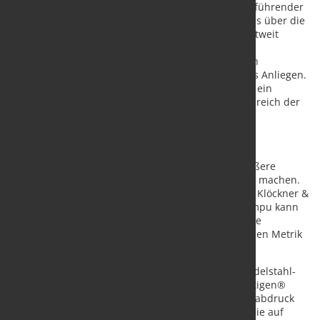
Materialauswahl das Klima entlasten. Als weltweit führender
Anbieter von nachhaltigem Edelstahl freuen wir uns über die
Zusammenarbeit mit Klöckner & Co, einem der weltweit
größten produzentenunabhängigen Stahl- und
Metalldistributoren. Der Aufbau einer nachhaltigen
Metallindustrie ist beiden Unternehmen ein großes Anliegen.
Mit unserer Kollaboration kommen wir diesem Ziel ein
weiteres Stück näher. Durch Partnerschaften im Bereich der
Nachhaltigkeit können wir Emissionen senken und
Unternehmen bei der Erreichung ihrer Klimaziele
unterstützen.“
Ab 2023 wollen Klöckner & Co und Outokumpu größere
Mengen von CO2-minimiertem Edelstahl verfügbar machen.
Die Anarbeitung wird unter anderem die deutsche Klöckner &
Co-Tochter Becker Stainless übernehmen. Outokumpu kann
künftig CO2-minimierten Edelstahl für verschiedene
Kategorien der von Klöckner & Co entwickelten neuen Metrik
bereitstellen.
Die neuen Kategorisierungen für CO2-reduzierte Edelstahl-
und Aluminiumprodukte unter der Dachmarke Nexigen®
vermitteln Kunden ein schnelles Bild vom CO2-Fußabdruck
der von Klöckner & Co angebotenen Erzeugnisse. Die auf