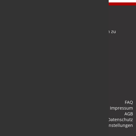
Newsletter
Bleiben Sie auf dem Laufenden und melden Sie sich zu
verschiedene Newsletter an.
Anmelden
FAQ
Impressum
AGB
Datenschutz
Cookie-Einstellungen