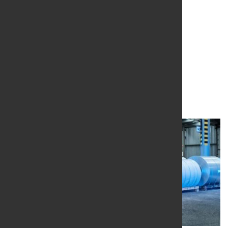
Erstes CO2-minimiertes
Edelstahl-Coil erhalten
7. Dez. 2022
von Hubert Hunscheidt