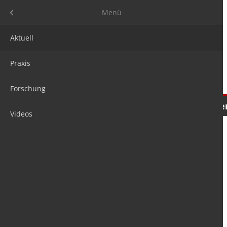
Menü
Menü
Aktuell
Praxis
Forschung
Nachrichten
Meinungen
Tre
Videos
is