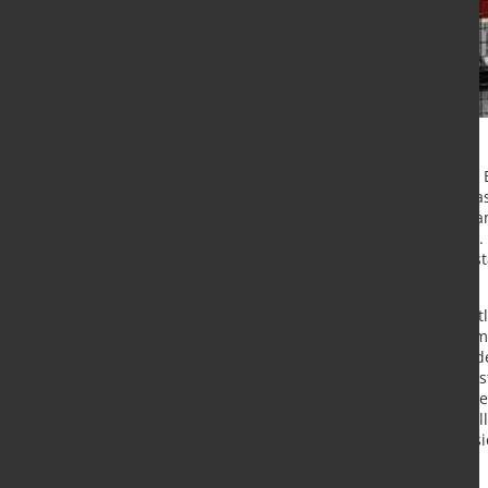
Der Rückgang der Bestellungen im B
das Ergebnis eines statistischen B
Ordervolumen des gesamten vergan
Konjunkturexperte Olaf Wortmann. 
Bestellrückgang in diesem Monat st
Jahres.“
Hinzu kommt: Hinter dem vermeintl
von real 15 Prozent (Euro-Länder: m
verbirgt sich bei genauer Analyse d
Monatswerte im Kurvenverlauf, best
Auslandsbestellungen ihre Talsohle
dem März-Minus der Inlandsbestellu
Aussicht, ergänzt er: „Hier deutet 
niedrigen Niveau an.“