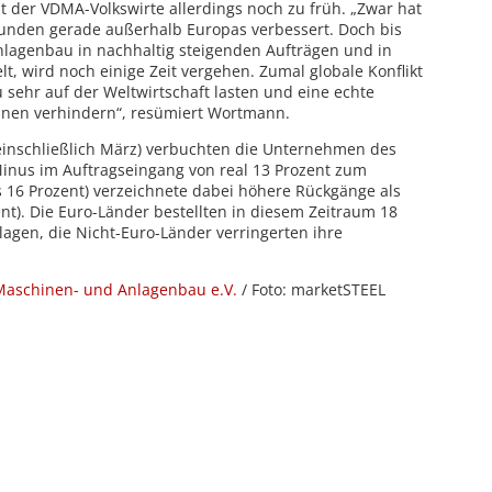
t der VDMA-Volkswirte allerdings noch zu früh. „Zwar hat
kunden gerade außerhalb Europas verbessert. Doch bis
nlagenbau in nachhaltig steigenden Aufträgen und in
, wird noch einige Zeit vergehen. Zumal globale Konflikt
sehr auf der Weltwirtschaft lasten und eine echte
änen verhindern“, resümiert Wortmann.
 einschließlich März) verbuchten die Unternehmen des
nus im Auftragseingang von real 13 Prozent zum
s 16 Prozent) verzeichnete dabei höhere Rückgänge als
nt). Die Euro-Länder bestellten in diesem Zeitraum 18
agen, die Nicht-Euro-Länder verringerten ihre
aschinen- und Anlagenbau e.V.
/ Foto: marketSTEEL