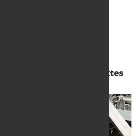
Erneuerung der EU-
Schutzmaßnahmen
entscheidend für die
Stabilität des Stahlmarktes
26. Juni 2024
von Hubert Hunscheidt