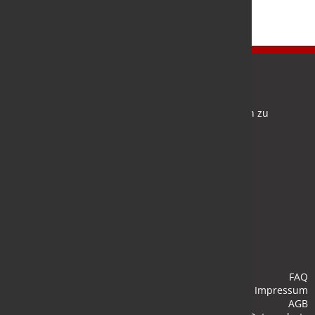
Newsletter
Bleiben Sie auf dem Laufenden und melden Sie sich zu
verschiedene Newsletter an.
Anmelden
FAQ
Impressum
AGB