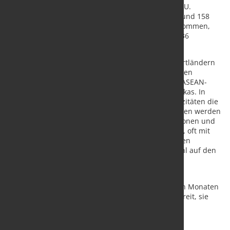
viermal so hoch wie der gesamte Stahlbedarf der EU.
Außerdem werden laut OECD bis 2026 potenziell rund 158
Millionen Tonnen neue Kapazitäten in Betrieb genommen,
während die Stahlnachfrage derzeit nur um rund 36
Millionen Tonnen pro Jahr wächst.
Der Anstieg der EU-Einfuhren wurde von den Exportländern
getragen, in denen die Stahlkapazitäten am stärksten
ausgebaut wurden, insbesondere in Südostasien (ASEAN-
Mitglieder), Teilen des Nahen Ostens und Nordafrikas. In
diesen Regionen übersteigen die steigenden Kapazitäten die
lokale Stahlnachfrage bei Weitem. Diese Expansionen werden
zum Teil durch von China subventionierte Investitionen und
zum Teil durch lokale Investitionen vorangetrieben, oft mit
einem expliziten Exportziel. Darüber hinaus drängen
chinesische Stahlexporte andere Märkte dazu, Stahl auf den
EU-Markt zu lenken.
"Da ein neuer EU-Zyklus beginnt, fordern wir alle
europäischen Institutionen auf, in den kommenden Monaten
dringend Überkapazitäten anzugehen. Wir sind bereit, sie
dabei zu unterstützen", so Eggert abschließend.
Quelle:
EUROFER
/ Foto: marketSTEEL