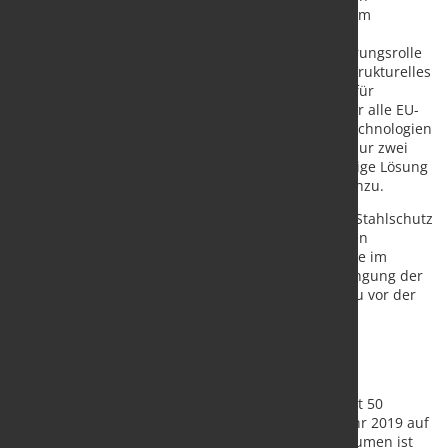
Stahlverbands (EUROFER). "Europa hat sich zu einem
beliebten Exportmarkt für kohlenstoffintensive
Überkapazitäten entwickelt, während wir eine Führungsrolle
bei der Dekarbonisierung anstreben. Dies ist ein strukturelles
Problem, das zu einem entscheidenden Zeitpunkt für
unseren Übergang eine existenzielle Bedrohung für alle EU-
Wertschöpfungsketten im Bereich der sauberen Technologien
darstellt. Die Sicherheitsvorkehrungen werden in nur zwei
Jahren eingestellt. Wir müssen eine neue, langfristige Lösung
finden, um diese Situation anzugehen", fügte er hinzu.
Der Vorschlag der Europäischen Kommission, den Stahlschutz
bis Juni 2026 zu verlängern, wurde von einer großen
Mehrheit der EU-Mitgliedstaaten angenommen. Wie im
Kommissionsbeschluss erläutert, hat die Durchdringung der
Stahleinfuhren in die EU seit 2021 sogar das Niveau vor der
Einführung der Schutzmaßnahmen im Jahr 2018
überschritten. Dies hat zu einer Schädigung der
europäischen Stahlindustrie geführt.
Während der vergangenen Schutzphase stieg die
Überkapazität auf dem globalen Stahlmarkt um fast 50
Millionen Tonnen, von 514 Millionen Tonnen im Jahr 2019 auf
fast 560 Millionen Tonnen im Jahr 2023. Dieses Volumen ist