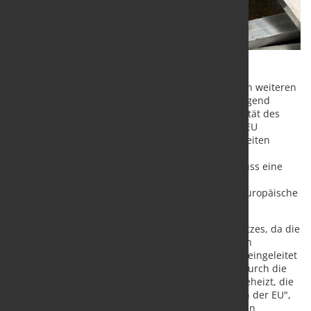
Die Entscheidung der EU, den Stahlschutz für einen weiteren
Zeitraum von zwei Jahren fortzusetzen, ist ein dringend
notwendiger Schritt zur Gewährleistung der Stabilität des
Stahlmarktes inmitten der höchsten jemals in der EU
verzeichneten Importdurchdringung. Da die weltweiten
Überkapazitäten in den kommenden Jahren jedoch
voraussichtlich noch weiter zunehmen werden, muss eine
längerfristige Lösung entwickelt werden, um diese
strukturelle Herausforderung anzugehen, so der Europäische
Stahlverband.
"Wir begrüßen die Verlängerung des EU-Stahlschutzes, da die
Situation bei der Einfuhrdurchdringung heute noch
schlimmer ist als vor sechs Jahren, als der Prozess eingeleitet
wurde. Diese problematische Entwicklung wurde durch die
Verschärfung der weltweiten Überkapazitäten angeheizt, die
nun viermal so hoch sind wie die Stahlnachfrage in der EU",
sagte Axel Eggert, Generaldirektor des Europäischen